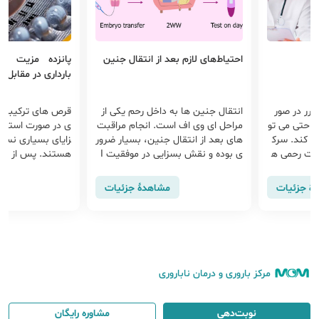
احتیاط‌های لازم بعد از انتقال جنین
پانزده مزیت ق
بارداری در مقابل 
ر در صور
انتقال جنین ها به داخل رحم یکی از
قرص های ترکیبی پی
راحتی می تو
مراحل ای وی اف است. انجام مراقبت
ی در صورت استفاد
ربه کند. سرک
های بعد از انتقال جنین، بسیار ضرور
زایای بسیاری نسب
ضات رحمی ه
ی بوده و نقش بسزایی در موفقیت I
هستند. پس از قطع
لاژ در دهانه
VF دارد. همچنین اشاره به نکاتی در ر
سرعت قدرت باروری 
 از 25 میلی متر افزایش پ
ابطه با روند زندگی پس از آی وی اف
سندرم پیش از قاعد
هٔ جزئیات
مشاهدهٔ جزئیات
می تواند نگرانی های شما را تا حد زیا
ند
دی کاهش دهد .
مرکز باروری و درمان ناباروری
نوبت‌دهی
مشاوره رایگان