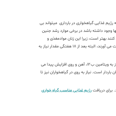
هرچند هنوز از نظر علمی صد در صد ثابت نشده اما به نظر می‎رسد که رژیم غذایی گیاهخواری در بارداری می‎تواند بی
ها وجود داشته باشد در برخی موارد رشد جنین
کنند بهتر است، زیرا این زنان موادمغذی و
ویتامین های بسیاری را از میوه، سبزیجات و غلات سبوسدار به دست می آورند، البته بعد از 18 هفتگی مقدار نیاز به
در زنان بارداری که گیاه خوار هستند همانند سایر افراد گیاه خوار، نیاز به ویتامین ب۱۲، آهن و روی افزایش پیدا می
ردار گياه خوار حدود 8/1 برابر ساير مادران باردار است. نياز به روى در گياهخواران نيز تا
. برای دریافت
رژیم غذایی مناسب گیاه خواری