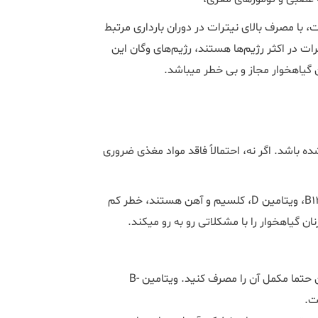
با مصرف بالای نیترات در دوران بارداری مرتبط
 در اکثر رژیم‌ها هستند، رژیم‌های وگان این
 گیاهخوار مجاز و بی خطر میباشد.
ده باشد. اگر نه، احتمالاً فاقد مواد مغذی ضروری
رژیم های غذایی وگان که فاقد مواد مغذی مانند پروتئین، ویتامین B12، ویتامین D، کلسیم و آهن هستند، خطر کم
ان گیاهخوار را با مشکلاتی رو به رو میکند.
ویتامین B-12 که در اکثر غذاهای گیاهی یافت نمی شود، بنابراین حتما مکمل آن را مصرف کنید. ویتامین B-