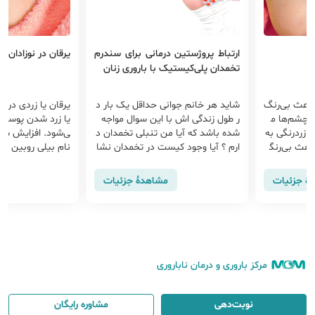
ارتباط پروژستین درمانی برای سندرم
یرقان در نوزادان
تخمدان پلی‌کیستیک با باروری زنان
‌رنگ
شاید هر خانم جوانی حداقل یک بار د
یرقان یا زردی در نوزادان ب
 م
ر طول زندگی اش با این سوال مواجه
یا زرد شدن پوست بدن و چ
 به
شده باشد که آیا من تنبلی تخمدان د
ی‌شود. افزایش سطح ماده ز
رنگ
ارم ؟ آیا وجود کیست در تخمدان نشا
نام بیلی روبین در خون باع
نه ای از...
ی یا ز...
ات
مشاهدهٔ جزئیات
مشاهدهٔ
مرکز باروری و درمان ناباروری
نوبت‌دهی
مشاوره رایگان