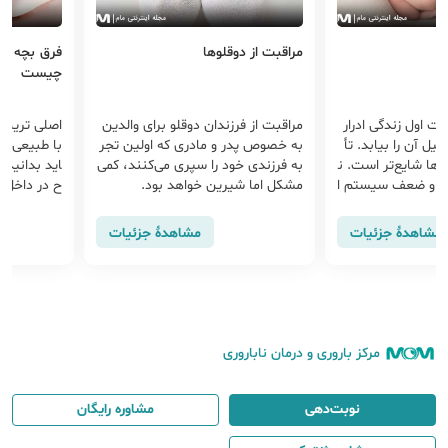
مراقبت از دوقلوها
فرق بچه ها
چیست
زاد تا 24 ساعت اول زندگی ادرار
مراقبت از فرزندان دوقلو برای والدین
اصلی ترین 
یل آن را بیابد. تأ
به خصوص پدر و مادری که اولین تجر
با طبیعی در
سرها شایع‌تر است. ن
به فرزندی خود را سپری می‌کنند، کمی
اید بدانید ک
ایی و ضعف سیستم ا
مشکل اما شیرین خواهد بود.
ح در داخل ب
مراقبت‌های ویژه تر
یشگاهی، محت
نین دارد تا بتوان
ر است و
مشاهدهٔ جزئیات
مشاهدهٔ جزئیات
دون مشکل سپری کن
مرکز باروری و درمان ناباروری
نوبت‌دهی
مشاوره رایگان