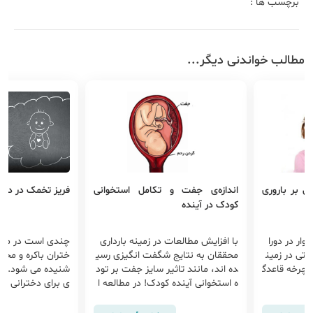
برچسب ها :
مطالب خواندنی دیگر...
ی بر باروری
اندازه‌ی جفت و تکامل استخوانی
فریز تخمک در دختر
کودک در آینده
وار در دورا
با افزایش مطالعات در زمینه بارداری
چندی است در مورد
اتی در زمین
محققان به نتایج شگفت انگیزی رسی
ختران باکره و مج
ر چرخه قاعدگ
ده اند، مانند تاثیر سایز جفت بر تود
شنیده می شود. این
ه استخوانی آینده کودک! در مطالعه ا
ی برای دخترانی است
ی 518 کودک به همراه اندازه گیری ض
یی باروری در آینده
خامت، حجم و وزن جفت در هنگام ت
امید مادر شدن را د