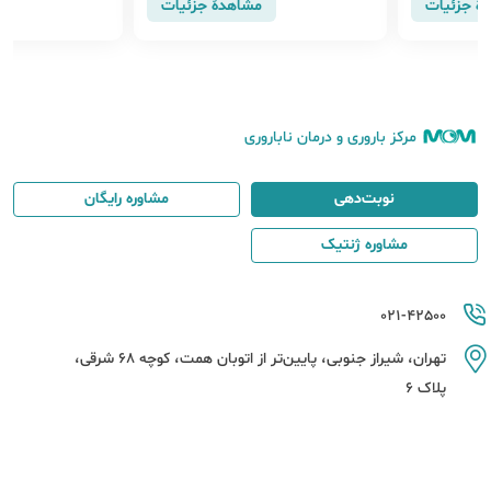
هٔ جزئیات
مشاهدهٔ جزئیات
ولد مورد بررسی قرار گرفتند و
حقق می کند.
مرکز باروری و درمان ناباروری
نوبت‌دهی
مشاوره رایگان
مشاوره ژنتیک
021-42500
تهران، شیراز جنوبی، پایین‌تر از اتوبان همت، کوچه 68 شرقی،
پلاک 6