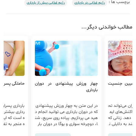
برچسب ها :
رژیم غذایی در بارداری
رژیم غذایی پیش از بارداری
مطالب خواندنی دیگر...
 تعیین جنسیت
چهار ورزش پیشنهادی در دوران
حاملگی پسر ان
بارداری
ران می‌تواند تح
در این متن به چهار ورزش پیشنهادی
بارداری پسران 
اکنش‌های ایم
که در دوران بارداری می توانید انجام د
رداری بیشتری 
وز دهد. زنانی که
هید می پردازیم. پیاده روی سریع، شن
ه است که این م
ند به دلایلی ن
ا، دوچرخه سواری و یوگا در دوران بار
ه منجر به تفاو
د...
بارد...