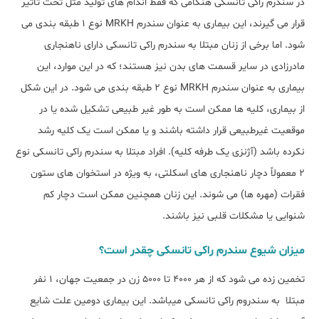
در سندرم راکی تانسکی هنگامی که فقط اندام های تولید مثل تحت تأثیر
قرار می گیرند، این بیماری به عنوان سندرم MRKH نوع 1 طبقه بندی می
شود. اما برخی از زنان مبتلا به سندرم راکی تانسکی دارای ناهنجاری
مادرزادی در سایر قسمت های بدن نیز هستند؛ که در این موارد، این
بیماری به عنوان سندرم MRKH نوع 2 طبقه بندی می شود. در این شکل
از بیماری، کلیه ها ممکن است به طور غیر طبیعی تشکیل شده یا در
موقعیت غیرطبیعی قرار داشته باشند و یا ممکن است یک کلیه رشد
نکرده باشد (آژنزی یک طرفه کلیه). افراد مبتلا به سندرم راکی تانسکی نوع
2 معمولاً دچار ناهنجاری های اسکلتی، به ویژه در استخوان های ستون
فقرات (مهره ها) می شوند. این زنان همچنین ممکن است دچار کم
شنوایی یا مشکلات قلبی نیز باشند.
میزان شیوع سندرم راکی تانسکی چقدر است؟
تخمین زده می شود که از هر 4000 تا 5000 زن در جمعیت جهان، 1 نفر
مبتلا به سندروم راکی تانسکی می‎باشد. این بیماری دومین علت شایع