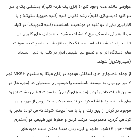
عوارضی مانند عدم وجود کلیه (آژنزی یک طرفه کلیه)، بدشکلی یک یا هر
دو کلیه (دیسپلازی کلیه)، رشد نکردن کلیه (کلیه هیپوپلاستیک) و یا
قرارگیری یکی از دو کلیه در موقعیت نامناسب (کلیه اکتوپیک) در افراد
مبتلا به راکی تانسکی نوع 2 مشاهده شود. ناهنجاری های کلیوی می
توانند باعث رشد نامناسب، سنگ کلیه، افزایش حساسیت به عفونت
های دستگاه ادراری و تجمع غیر طبیعی ادرار در کلیه به دلیل انسداد
(هیدرونفروز) شوند.
از جمله ناهنجاری های اسکلتی موجود در زنان مبتلا به سندرم MRKH نوع
2 نیز می توان به توسعه نامناسب یا دیسپلازی استخوان ها (مهره ها) در
ستون فقرات داخل گردن (مهره های گردنی) و قسمت فوقانی پشت (مهره
های قفسه سینه) اشاره کرد. در نتیجه ممکن است برخی از مهره های
موجود در گردن از بین رفته و یا با هم آمیخته شوند که می تواند منجر به
کوتاهی گردن، محدودیت حرکت گردن و خطوط غیر طبیعی مو (سندرم
Klippel-Feil) شود. علاوه بر این، زنان مبتلا ممکن است مهره های