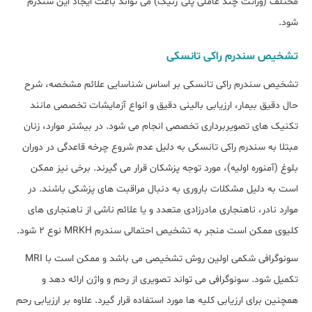
مختلف (وراثت چند عاملی پلی ژنیک) می تواند باعث ایجاد این سندرم
شود.
تشخیص سندرم راکی تانسکی
تشخیص سندرم راکی تانسکی بر اساس شناسایی علائم مشخصه، شرح
حال دقیق بیمار، ارزیابی بالینی دقیق و انواع آزمایشات تخصصی مانند
تکنیک های تصویربرداری تخصصی انجام می شود. در بیشتر موارد، زنان
مبتلا به سندرم راکی تانسکی به دلیل عدم شروع چرخه قاعدگی در دوران
بلوغ (آمنوره اولیه)، مورد توجه پزشکان قرار می گیرند. برخی نیز ممکن
است به دلیل مشکلات باروری به دنبال مراقبت های پزشکی باشند. در
موارد نادر، ناهنجاری مادرزادی متعدد و یا علائم ناشی از ناهنجاری های
کلیوی ممکن است منجر به تشخیص احتمالی سندرم MRKH نوع 2 شود.
سونوگرافی شکمی اولین روش تشخیصی می باشد و ممکن است با MRI
تکمیل شود. سونوگرافی می تواند تصویری از رحم و واژن ارائه دهد و
همچنین برای ارزیابی کلیه ها مورد استفاده قرار گیرد. علاوه بر ارزیابی رحم