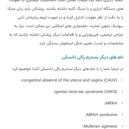
دهند (آژنزی کلیه یک طرفه)، ممکن است حساسیت بیشتری به عفونت
های دستگاه ادراری و یا سنگ کلیه داشته باشند. پزشکان باید زنان مبتلا
را به دقت از نظر عفونت کنترل کرده و در صورت لزوم برایشان آنتی
بیوتیک تجویز نمایند. ناهنجاری های اسکلتی نیز ممکن است نیاز به
جراحی ترمیمی، فیزیوتراپی و یا اقدامات دیگر پزشکی داشته باشند که به
مشخصات و شدت تغییر شکل استخوان بستگی دارد.
نام های دیگر سندرم راکی تانسکی
در اینجا شما را با نام های دیگر سندرم راکی تانسکی آشنا خواهیم کرد:
• congenital absence of the uterus and vagina (CAUV)؛
• genital renal ear syndrome (GRES)؛
• MRKH؛
• MRKH syndrome؛
• Mullerian agenesis؛