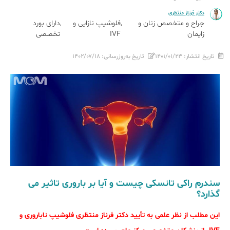
دکتر فرناز منتظری
جراح و متخصص زنان و
فلوشیپ نازایی و
دارای بورد
زایمان
IVF
تخصصی
تاریخ انتشار:
۱۴۰۱/۰۱/۲۳
تاریخ به‌روزرسانی:
۱۴۰۲/۰۷/۱۸
سندرم راکی تانسکی چیست و آیا بر باروری تاثیر می
گذارد؟
این مطلب از نظر علمی به تأیید دکتر فرناز منتظری فلوشیپ ناباروری و