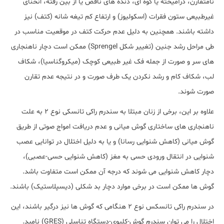
نامتقارن، درآمیخته یا گوه ای، دنده های ناقص یا از بین رفته، انحنای
غیرطبیعی ستون فقرات (اسکولیوز) و ارتفاع کم تیغه شانه (کتف) نیز
داشته باشند. همچنین به دلیل عدم حرکت کتف در موقعیت مناسب در
طی مراحل رشد جنین (تغییر شکل Sprengel) ممکن است دچار ناهنجاری
های سر و صورت از جمله فک غیر طبیعی کوچک (میکروگناسیا)، شکاف
لب، شکاف کام و رشد نکردن یک طرف صورت و در نتیجه عدم تقارن
صورت شوند.
علاوه بر این، برخی از زنان مبتلا به سندرم راکی تانسکی نوع 2 به علت
ناهنجاری های ساختاری گوش میانی و عدم دریافت امواج صوتی از طریق
گوش میانی (کاهش شنوایی رسانا) و یا به دلیل اختلال در توانایی عصب
شنوایی در انتقال ورودی حسی به مغز (کاهش شنوایی حسی-عصبی)،
دچار کاهش شنوایی می شوند که درجه آن ممکن است متفاوت باشد.
گوش ها ممکن است در برخی موارد دچار بد شکلی (دیسپلاستیک) باشند.
در سندرم راکی تانسکس نوع 2 هنگامی که گوش ها نیز درگیر باشند، این
اختلال را می توان سندرم گوش-کلیوی-دستگاه تناسلی (GRES) نامید.