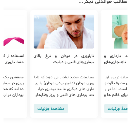
مطالب خواندنی دیگر...
د بارداری و
ناباروری در مردان و نرخ بالای
استفاده از فول
ناهنجاری‌های
بیماری‌های قلبی و دیابت
حفظ باروری زنا
 ساده ترین راه
مطالعات جدید نشان می دهد که نابا
محققین یک رو
داری مصرف قرصه
روری مردان (عقیم بودن مردان) با بی
روری در بیمارا
ی است. اما در ب
ماری های دیگری مانند بیماری دیاب
ده اند که هدف
 برای خانم ها و
ت، بیماری های قلبی و بروز رفتارهای
بیماران در ارتب
ی مانند ...
ن سرطا...
اهدهٔ جزئیات
مشاهدهٔ جزئیات