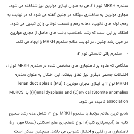
سندرم MRKH نوع 1 گاهی به عنوان آپلازی مولرین نیز شناخته می شود.
مجاری مولرین به ساختاری دوگانه در جنین گفته می شود که در نهایت به
رحم، لوله های فالوپ، دهانه رحم و قسمت فوقانی واژن تبدیل می شود.
اعتقاد بر این است که رشد نامناسب بافت های حاصل از مجاری مولرین
در حین رشد جنین، در نهایت علائم سندرم MRKH را ایجاد می کند.
• سندرم راکی تانسکی نوع 2:
هنگامی که علاوه بر ناهنجاری های مشخص شده در سندرم MRKH نوع 1،
اختلالات جسمی دیگری نیز اتفاق بیفتد، این اختلال به عنوان سندرم
MRKH نوع 2 یا آپلازی مجرای مولرین ( (Mu)llerian duct aplasia,
(R)enal dysplasia and (C)ervical (S)omite anomalies) یا MURCS
association نامیده می شود.
شایع ترین علائم مرتبط با سندرم MRKH نوع 2، شامل عدم رشد صحیح
کلیه ها (آدیسپلازی کلیه)، انواع ناهنجاری های اسکلتی (عمدتا مهره ای)،
ناهنجاری های قلبی و اختلال شنوایی می باشد. همچنین ممکن است