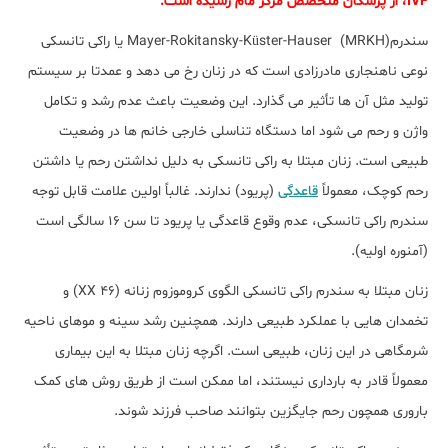
IVF، از پزشکان متخصص مرکز مام رسیده است.
سندرمMayer-Rokitansky-Küster-Hauser (MRKH) یا راکی تانسکی
نوعی ناهنجاری مادرزادی است که در زنان رخ می دهد و عمدتا بر سیستم
تولید مثل آن ها تأثیر می گذارد. این وضعیت باعث عدم رشد و تکامل
واژن و رحم می شود اما دستگاه تناسلی خارجی خانم ها در وضعیت
طبیعی است. زنان مبتلا به راکی تانسکی به دلیل نداشتن رحم یا داشتن
رحم کوچک، معمولاً
قاعدگی
(پریود) ندارند. غالباً اولین علامت قابل توجه
سندرم راکی تانسکی، عدم وقوع قاعدگی یا پریود تا سن 16 سالگی است
(آمنوره اولیه).
زنان مبتلا به سندرم راکی تانسکی الگوی کروموزوم زنانه (46 XX) و
تخمدان هایی با عملکرد طبیعی دارند. همچنین رشد سینه و موهای ناحیه
شرمگاهی در این زنان، طبیعی است. اگرچه زنان مبتلا به این بیماری
معمولاً قادر به بارداری نیستند، اما ممکن است از طریق روش های کمک
باروری همچون رحم جایگزین بتوانند صاحب فرزند شوند.