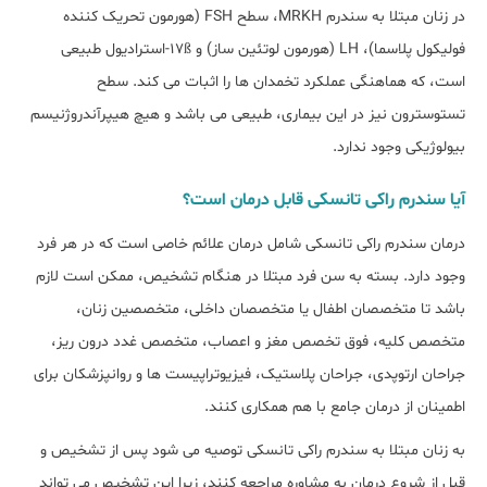
در زنان مبتلا به سندرم MRKH، سطح FSH (هورمون تحریک کننده
فولیکول پلاسما)، LH (هورمون لوتئین ساز) و 17ß-استرادیول طبیعی
است، که هماهنگی عملکرد تخمدان ها را اثبات می کند. سطح
تستوسترون نیز در این بیماری، طبیعی می باشد و هیچ هیپرآندروژنیسم
بیولوژیکی وجود ندارد.
آیا سندرم راکی تانسکی قابل درمان است؟
درمان سندرم راکی تانسکی شامل درمان علائم خاصی است که در هر فرد
وجود دارد. بسته به سن فرد مبتلا در هنگام تشخیص، ممکن است لازم
باشد تا متخصصان اطفال یا متخصصان داخلی، متخصصین زنان،
متخصص کلیه، فوق تخصص مغز و اعصاب، متخصص غدد درون ریز،
جراحان ارتوپدی، جراحان پلاستیک، فیزیوتراپیست ها و روانپزشکان برای
اطمینان از درمان جامع با هم همکاری کنند.
به زنان مبتلا به سندرم راکی تانسکی توصیه می شود پس از تشخیص و
قبل از شروع درمان به مشاوره مراجعه کنند، زیرا این تشخیص می تواند