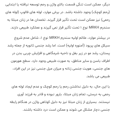
دیگر، ممکن است تنگی قسمت بالای واژن و رحم توسعه نیافته یا ابتدایی
(رحم کوچک) وجود داشته باشد. در برخی موارد، لوله های فالوپ (لوله های
رحمی) نیز ممکن است تحت تأثیر قرار گیرند. تخمدان ها در زنان مبتلا به
سندرم MRKH نوع 1 تحت تأثیر قرار نمی گیرند و عملکرد طبیعی دارند.
در بیشتر موارد، علائم اولیه سندرم MRKH نوع 1، شامل عدم شروع
سیکل های پریود (آمنوره اولیه) است. اما رشد جنسی ثانویه از جمله رشد
پستان، رشد مو در زیر بغل و ناحیه شرمگاهی و افزایش چربی بدن در
اطراف باسن و سایر مناطق، به صورت طبیعی وجود دارد. سطح هورمون
های جنسی، هویت جنسی زنانه و میزان میل جنسی نیز در این افراد،
طبیعی می باشد.
با این حال، به دلیل نداشتن رحم یا رحم کوچک و عدم ایجاد لوله های
رحمی به درستی، تمام زنان مبتلا، بارور نبوده و قادر به فرزند آوری
نیستند. بسیاری از زنان مبتلا نیز به دلیل کوتاهی واژن در هنگام رابطه
جنسی دچار مشکل می شوند و ممکن است درد داشته باشند.