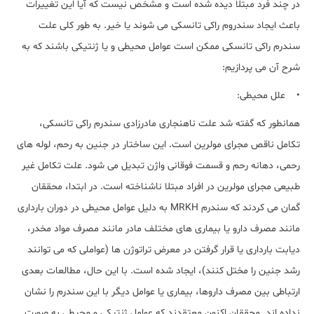
در چند فرد مبتلا دیده شده است و مشخص نیست که آیا این تغییرات
باعث ایجاد سندروم راکی تانسکی می شوند یا خیر. به طور کلی علت
سندرم راکی تانسکی ممکن است عوامل محیطی و یا ژنتیکی باشند که به
شرح آن می پردازیم:
• علل محیطی:
همانطور که گفته شد علت ناهنجاری مادرزادی سندرم راکی تانسکی،
تکامل ناقص مجرای مولرین است. این ساختار در جنین به رحم، لوله های
رحمی، دهانه رحم و قسمت فوقانی واژن تبدیل می شود. علت تکامل غیر
طبیعی مجرای مولرین در افراد مبتلا ناشناخته است. در ابتدا، محققان
گمان می کردند که سندرم MRKH به دلیل عوامل محیطی در دوران بارداری
مانند مصرف دارو یا بیماری های مختلف مادر مانند مصرف مواد مخدر،
دیابت بارداری یا قرار گرفتن در معرض تراتوژن ها (عواملی که می توانند
رشد جنین را مختل کنند)، ایجاد شده است. با این حال، مطالعات بعدی
ارتباطی بین مصرف داروها، بیماری یا عوامل دیگر با این سندرم را نشان
نداده اند. محققان اکنون معتقدند که عوامل ژنتیکی و محیطی به صورت