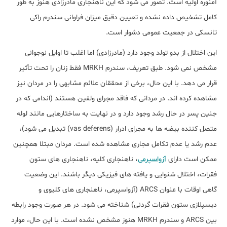
آمنوره اولیه است. تصور می شود که این ناهنجاری مادرزادی هنوز به طور
کامل تشخیص داده نشده و تعیین دقیق میزان فراوانی سندرم راکی
تانسکی در جمعیت عمومی دشوار است.
این اختلال از بدو تولد وجود دارد (مادرزادی) اما اغلب تا اوایل نوجوانی
مشخص نمی شود. طبق تعریف، سندرم MRKH فقط زنان را تحت تأثیر
قرار می دهد. با این حال، برخی از محققان علائم مشابهی را در مردان نیز
مشاهده کرده اند. در مردانی که فاقد مجرای ولفین هستند (اندامی که در
جنین پسر در حال رشد وجود دارد و در نهایت به ساختارهایی مانند لوله
متصل کننده بیضه ها به مجرای ادرار (vas deferens) تبدیل می شود)،
عدم رشد یا عدم تکامل مجاری مشاهده شده است. مردان مبتلا همچنین
ممکن است دارای
آزواسپرمی
، ناهنجاری کلیه، ناهنجاری های ستون
فقرات، اختلال شنوایی و یافته های فیزیکی دیگر باشند. این وضعیت
گاهی اوقات با عنوان ARCS (آزواسپرمی، ناهنجاری های کلیوی و
دیسپلازی ستون فقرات گردنی) شناخته می شود. در هر صورت وجود رابطه
بین ARCS و سندرم MRKH هنوز مشخص نشده است. با این حال، موارد