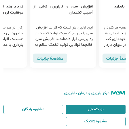
 بارداری
افزایش سن و ناباروری ناشی از
آسیب تخمدان
موفقیت ای وی
به همه مادران باردار توصیه می‌‎شود ب
این اولین بار است که اثرات افزایش
زنان در هر سن
۲۰ بارداری از خوابیدن به
سن را بر روی کیفیت تولید تخمک مو
جنین‌هایی با 
 خودداری کنن
رد بررسی قرار داده‌اند.با افزایش سن
هستند، افرادی 
ر دوران باردار
خانم‌ها توانایی تولید تخمک سالم به
بارداری با عدم
 شکم بعد از ما
دلیل اسکار (زخم) بیش از حد و التها
 نیمه دوم بارد
ب در تخمدان، کاهش پیدا می‌کند.
کسانی هستند ک
اهدهٔ جزئیات
مشاهدهٔ جزئیات
بیدن به پهلو چ
مرکز باروری و درمان ناباروری
نوبت‌دهی
مشاوره رایگان
مشاوره ژنتیک