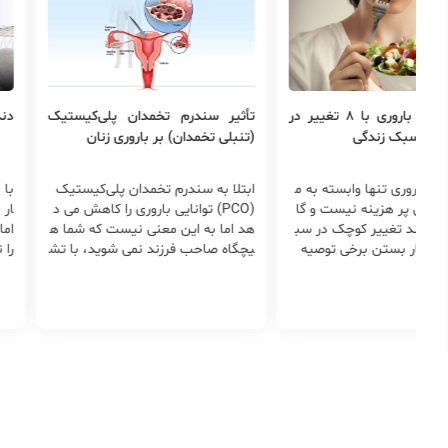
افزایش قدرت باروری با ۸ تغییر در
تأثیر سندرم تخمدان پلی‌کیستیک
دند
یی و سبک زندگی
(تنبلی تخمدان) بر باروری زنان
ت باروری تنها وابسته به م
ابتلا به سندرم تخمدان پلی‌کیستیک
با 
زشکی پر هزینه نیست و گا
(PCO) توانایی باروری را کاهش می د
ار 
جاد چند تغییر کوچک در سب
هد اما به این معنی نیست که شما ه
اما
و بکار بستن برخی توصیه
یچگاه صاحب فرزند نمی شوید، با تش
را 
 می توان احتمال باردار شد
خیص به موقع بیماری و تحت کنترل
نگی
یش داد.
گرفتن آن به راحتی شرایط باروری مهی
ید.
ا می شود.
به 
ی ح
د ح
ست 