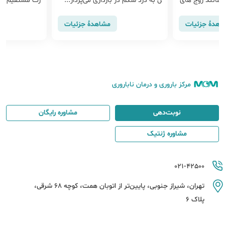
 مانند زوج های
ل به درد شکم در بارداری می‌پرداز...
رت مستقیم است
اصلی نا...
اهدهٔ جزئیات
مشاهدهٔ جزئیات
مرکز باروری و درمان ناباروری
نوبت‌دهی
مشاوره رایگان
مشاوره ژنتیک
021-42500
تهران، شیراز جنوبی، پایین‌تر از اتوبان همت، کوچه 68 شرقی،
پلاک 6