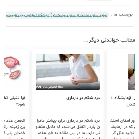
برچسب ها :
تولید سلول تخمک از سلول‌ پوست در آزمایشگاه ؛ مژده‌ی‌ پایان ناباروری!
مطالب خواندنی دیگر...
ر آزمایشگاه ؛
درد شکم در بارداری
آیا تنبلی تخم
ار شدن
شود؟
 دور امکان استف
درد شکم در بارداری برای بیشتر مادرا
انجمن غدد درون
ی که در آزمایش
ن باردار اتفاق می‌افتد، که دلایل متفاو
ین زمینه ارائه 
ای تولید مثل گر
تی دارد، ما در این مقاله به طور مفص
خمدان پلی کیس