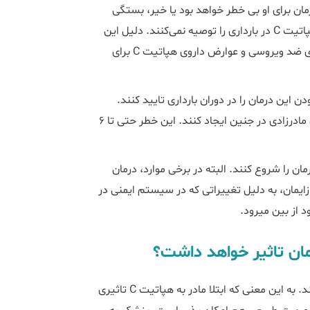
 آیا درمان برای او بی خطر خواهد بود یا خیر، بستگی
دارد. اما پزشکان معمولا به دلیل عوارض داروی هپاتیت C، درمان هپاتیت C در بارداری را توصیه نمی‌کنند. دلیل این
امر این است که مطالعات کمی در مورد خطرات بالقوه تجویز داروهای ضد ویروسی و عوارض داروی هپاتیت C برای
ت که پزشکان نمی‎توانند بی خطر بودن این درمان را در دوران بارداری تایید کنند.
برخی از دارو‌های ضد ویروسی مانند ریباویرین می‎توانند ناهنجاری‎های مادرزادی در جنین ایجاد کنند. این خطر حتی تا ۶
قف شیردهی، درمان را شروع کنند. البته در برخی موارد، درمان
د که در طول دوره پس از زایمان، به دلیل تغییراتی که در سیستم ایمنی در
زایمان در هپاتیت C مثل افرادی است که به این بیماری مبتلا نیستند. به این معنی که ابتلا مادر به هپاتیت C تاثیری