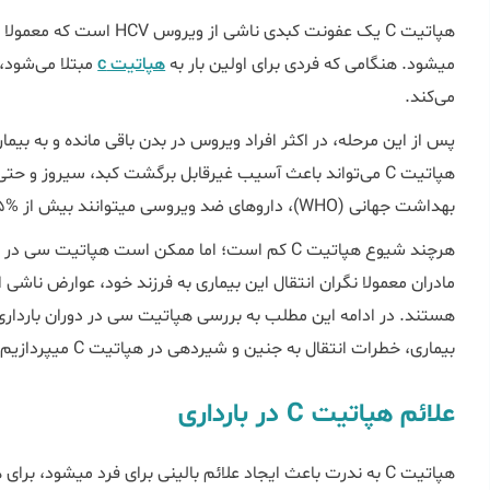
هپاتیت C یک عفونت کبدی ناش
می‎شود. هنگامی که فردی برای اولین بار به
هپاتیت c
مبتلا می‌شود، 
می‌کند.
هپاتیت C می‌تواند باعث آسیب غیرقابل برگشت کبد، سیروز و 
بهداشت جهانی (WHO)، داروهای ضد ویروسی می‎توانند بیش از %۹۵ از افراد مبتلا به عفونت HCV را درمان کنند.
بیماری، خطرات انتقال به جنین و شیردهی در هپاتیت C می‎پردازیم.
علائم هپاتیت C در بارداری