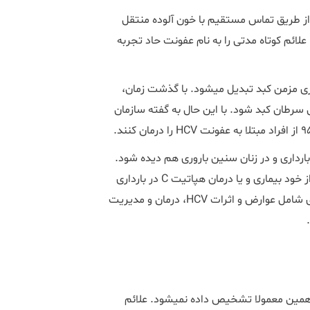
ی از ویروس HCV است که معمولا از طریق تماس مستقیم با خون آلوده منتقل
علائم کوتاه مدتی را به نام عفونت حاد تجربه
پس از این مرحله، در اکثر افراد ویروس در بدن باقی مانده و به بیماری مزمن کبد تبدیل می‎شود. با گذشت زمان،
حتی سرطان کبد شود. با این حال به گفته سازمان
هرچند شیوع هپاتیت C کم است؛ اما ممکن است هپاتیت سی در بارداری و در زنان سنین باروری هم دیده ‎شود.
مادران معمولا نگران انتقال این بیماری به فرزند خود، عوارض ناشی از خود بیماری و یا درمان هپاتیت C در بارداری
هستند. در ادامه این مطلب به بررسی هپاتیت سی در دوران بارداری شامل عوارض و اثرات HCV، درمان و مدیریت
هپاتیت C به ندرت باعث ایجاد علائم بالینی برای فرد می‎شود، برای همین معمولا تشخیص داده نمی‎شود. علائم