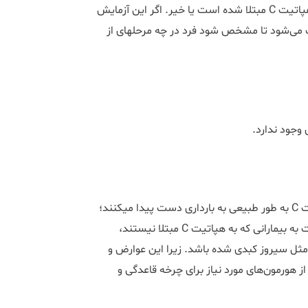
تست آنتی بادی هپاتیت C مشخص می‎کند که آیا تا به حال فرد به هپاتیت C مبتلا شده است یا خیر. اگر این آزمایش
مثبت شد، تست‎های تشخیصی تکمیلی مثل آزمایش PCR درخواست می‌شود تا مشخص شود فرد در چه مرحله‎ای از
 وجود ندارد.
هپاتیت C معمولا تاثیری بر باروری ندارد و اکثر افراد مبتلا به هپاتیت C به طور طبیعی به بارداری دست پیدا می‎کنند؛
مطالعات هیچ تفاوتی در میزان لقاح و بارداری در بیماران HCV نسبت به بیمارانی که به هپاتیت C مبتلا نیستند،
ثل سیروز کبدی شده باشد. زیرا این عوارض و
یپوفیز که برخی از هورمون‌های مورد نیاز برای چرخه قاعدگی و