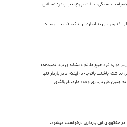
 زردی همراه با خستگی، حالت تهوع، تب و درد عضلانی
ً برای سال‌ها بدون علامت باقی می‎ماند، تا زمانی که ویروس به اندازه‌ای به کبد آسیب برساند
علائم هپاتیت C در بارداری معمولا خیلی اختصاصی نیست و در بیش‌تر موارد فرد هیچ علائم و نشانه‌ای بروز نمی‎دهد؛
نداشته باشند. باتوجه به اینکه مادر باردار تنها
 جنین طی بارداری وجود دارد، غربالگری
بررسی آنتی‎بادی هپاتیت C یکی از آزمایشاتی است که معمولا قبل یا در هفته‎های اول بارداری درخواست می‎شود.