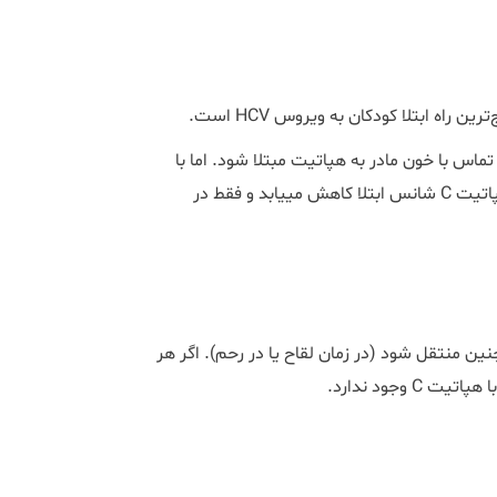
اه ابتلا کودکان به ویروس HCV است.
ریق تماس با خون مادر به هپاتیت مبتلا شود. اما با
انجام مراقبت‎های لازم قبل بارداری، طی بارداری و در طول زایمان در هپاتیت C شانس ابتلا کاهش می‎یابد و فقط در
ن دهد هپاتیت C می‎تواند از پدر به جنین منتقل شود (در زمان لقاح یا در رحم). اگر هر