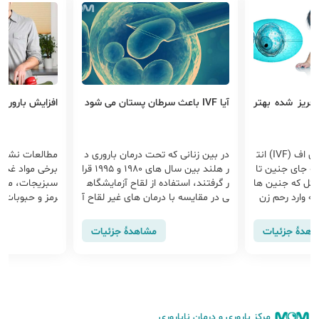
فریز شده بهتر
آیا IVF باعث سرطان پستان می شود
افزایش باروری 
یکی از روش های ای وی اف (IVF) انت
در بین زنانی که تحت درمان باروری د
مطالعات نشان
ه جای جنین تا
ر هلند بین سال های 1980 و 1995 قرا
برخی مواد غذای
شکل که جنین ها
ر گرفتند، استفاده از لقاح آزمایشگاه
سبزیجات، محص
ه وارد رحم زن
ی در مقایسه با درمان های غیر لقاح آ
رمز و حبوبات م
 منجمد چند ما
زمایشگاهی خطر ابتلا به سرطان پستا
ی در افزایش قد
ند سال در آزمای
ن را بعد از یک دوره به طور میانگین
اهدهٔ جزئیات
مشاهدهٔ جزئیات
 پس از چند سا
21 ساله ، افزایش نداده است.
و اسفناج بر بار
حم زن منتقل می
مرکز باروری و درمان ناباروری