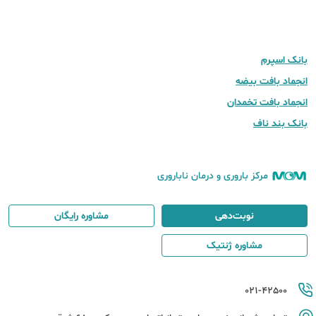
بانک اسپرم
انجماد بافت بیضه
انجماد بافت تخمدان
بانک بند ناف
مرکز باروری و درمان ناباروری
نوبت‌دهی
مشاوره رایگان
مشاوره ژنتیک
021-42500