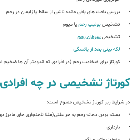
•
بررسی بافت های باقی مانده ناشی از سقط یا زایمان در رحم
•
تشخیص
پولیپ رحم
یا میوم
•
تشخیص
سرطان رحم
•
لکه بینی بعد از یائسگی
•
کورتاژ برای ضخامت رحم (در افرادی که اندومتر آن ها ضخیم 
کورتاژ تشخیصی در چه افرادی
در شرایط زیر کورتاژ تشخیص ممنوع است:
•
بسته بودن دهانه رحم به هر علتی(مثلا ناهنجاری های مادرزادی
•
بارداری
•
عفونت واژن و لگن