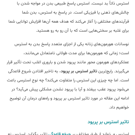
استرس ذاتاً بد نیست. استرس پاسخ طبیعی بدن در مواجه شدن با
چالش‌های ذهنی یا فیزیکی است. در پاسخ به استرس، بدن شما
فرآیندهای مختلفی را آغاز می‌کند که هدف همه آن‌ها افزایش توانایی شما
برای غلبه بر سختی‌هایی است که با آن رو به رو هستید.
نوسانات هورمون‌های زنانه یکی از اجزای متعدد پاسخ بدن به استرس
است؛ زمانی که هورمون‌ها برای مدت طولانی نامتعادل می‌مانند،
عملکردهای هورمون محور مانند پریود شدن و باروری اغلب تحت تأثیر قرار
می‌گیرند. رایج‌ترین
تاثیر استرس بر پریود
، به تاخیر افتادن شروع قاعدگی
است. اما چه چیزی این استرس را متفاوت می‌‎کند؟ چه نوع استرسی باعث
می‎‌شود پریود عقب بیفتد و آیا با پریود نشدن مشکلی پیش می‌آید؟ در
ادامه این مقاله در مورد تاثیر استرس بر پریود و راه‌های درمان آن توضیح
خواهیم داد.
تاثیر استرس بر پریود
استرس می‌تواند از طرق مختلف بر
چرخه قاعدگی
تاثیر بگذارد. استرس نه