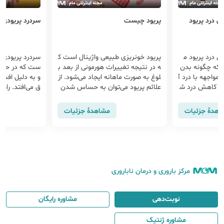
ش درد پریود
پریود چیست
سردرد پریودی
ش درد پریود م
پریود خون‎ریزی طبیعی واژینال است ک
سردرد پریودی ی
زند که چگونه بدن
ه در نتیجه تغییرات هورمونی از بعد ب
ست که در حوال
مواجهه با درد آ
لوغ به صورت ماهانه ایجاد می‌شود. از
و به دلیل افت 
 به کاهش درد ش
علائم پریود می‌توان به حساس شدن
ق می‌افتد. راه
ل حرکت: کود
سینه ها، کمر درد، دل درد و
درد شامل: مص
گی مثل
اهدهٔ جزئیات
مشاهدهٔ جزئیات
مرکز باروری و درمان ناباروری
نوبت‌دهی
مشاوره رایگان
مشاوره ژنتیک