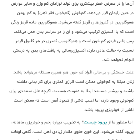
آن‌ها را در معرض خطر بیشتری برای تولد نوزادان کم وزن و سایر عوارض
در حین زایمان قرار می‌دهد. کم‌خونی (کم‌خونی فقر آهن) به کم بودن
هموگلوبین در گلبول‌های قرمز گفته می‌‎شود. هموگلوبین ماده قرمز رنگی
است که با اکسیژن ترکیب می‎‌شود و آن را در سراسر بدن حمل می‎‌کند.
پس وقتی فردی کم‎ خون است و هموگلوبین کم‎تری در هر گلبول قرمز
نسبت به حالت عادی دارد، اکسیژن‌رسانی به بافت‌های بدن به درستی
انجام نخواهد شد.
علت خستگی و بی‌‎حالی افراد کم خون هم همین مسئله می‌تواند باشد.
زنان مبتلا به کم‎‌خونی ممکن است انرژی کمتری برای کار بدنی داشته
باشند و بیش‎تر مستعد ابتلا به عفونت هستند. اگرچه علل متعددی برای
کم‌خونی وجود دارد، اما اغلب ناشی از کمبود آهن است که ممکن است
ناشی از خونریزی پریود باشد.
اما منظور ما از
پریود چیست
؟ به تخریب دیواره رحم و خونریزی ماهانه،
پریود گفته می‌شود. این خون حاوی مقدار زیادی آهن است. گاهی اوقات