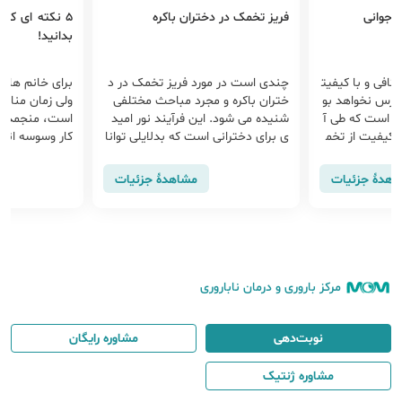
 جوانی
فریز تخمک در دختران باکره
5 نکته ای که
بدانید!
افی و با کیفیت
چندی است در مورد فریز تخمک در د
برای خانم هایی
سترس نخواهد بو
ختران باکره و مجرد مباحث مختلفی
ولی زمان مناسب
ی است که طی آ
شنیده می شود. این فرآیند نور امید
است، منجمد کر
ا کیفیت از تخم
ی برای دخترانی است که بدلایلی توانا
کار وسوسه انگی
حیط آزمایشگاه
یی باروری در آینده نزدیک را ندارند و
عت زیستی بدن 
به صورت فریز شده نگه‎داری می‌‎‌شوند
امید مادر شدن را در آینده برایشان م
ر کرده اید که چ
اهدهٔ جزئیات
مشاهدهٔ جزئیات
ود.
حقق می کند.
د دخیل هستند
مرکز باروری و درمان ناباروری
نوبت‌دهی
مشاوره رایگان
مشاوره ژنتیک