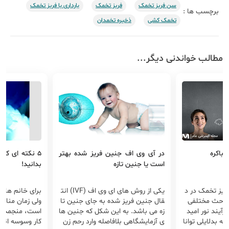
سن فریز تخمک
فریز تخمک
بارداری با فریز تخمک
برچسب ها :
تخمک کشی
ذخیره تخمدان
مطالب خواندنی دیگر...
 باکره
در آی وی اف جنین فریز شده بهتر
5 نکته ای که
است یا جنین تازه
بدانید!
ریز تخمک در د
یکی از روش های ای وی اف (IVF) انت
برای خانم هایی
مباحث مختلفی
قال جنین فریز شده به جای جنین تا
ولی زمان مناسب
آیند نور امید
زه می باشد. به این شکل که جنین ها
است، منجمد کر
ه بدلایلی توانا
ی آزمایشگاهی بلافاصله وارد رحم زن
کار وسوسه انگی