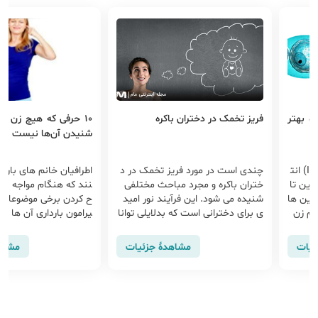
ران باکره
10 حرفی که هیچ زن بارداری مایل به
چهار ورزش
شنیدن آن‌ها نیست
بارداری
د فریز تخمک در د
اطرافیان خانم های باردار باید دقت ک
در این متن
رد مباحث مختلفی
نند که هنگام مواجه با آن ها از مطر
که در دوران 
ن فرآیند نور امید
ح کردن برخی موضوعات ناخوشایند پ
هید می پردا
ت که بدلایلی توانا
یرامون بارداری آن ها مانند سختی دو
ا، دوچرخه سو
 نزدیک را ندارند و
ران بارداری، جنسیت جنین، چند قلو
ری از جمله
در آینده برایشان م
بودن جنین، درد زایمان و ...بپرهیزند.
مشاهدهٔ جزئیات
مشاهدهٔ جزئیات