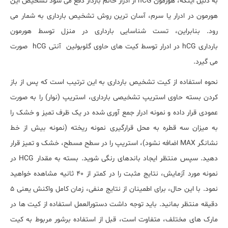
به دلیل اینکه، هورمون
hCG
از ادرار خانم باردار دفع می شود تشخیص این
هورمون در ادرار یا سرم، آسان ترین روش تشخیص بارداری به شمار می
رود. بنابراین، تست شناسایی بارداری در منزل توسط هورمون
بارداری
hCG
در ادرار توسط کیت های حاوی گلوبولین آنتی
hCG
صورت
می گیرد.
نحوه استفاده از کیت تشخیص بارداری به این ترتیب است که پس از باز
کردن بسته حاوی استریپ تشخیصی بارداری، استریپ (نوار) را به صورت
عمودی قرار داده و نمونه ادرار جمع آوری شده در یک ظرف تمیز و خشک را
به میزان سه قطره به محل قرارگیری نمونه ریخته (نمونه بیش از خط
نشانگر
MAX
اضافه نشود)، استریپ را در سطح مسطح، خشک و تمیز قرار
دهید. سپس منتظر ایجاد باندهای رنگی شوید. بسته به مقدار
HCG
در
نمونه مورد آزمایش، نتایج مثبت را در کمتر از 40 ثانیه مشاهده خواهید
نمود. با این حال، برای اطمینان از نتایج منفی، زمان کامل واکنش یعنی 5
دقیقه منتظر بمانید. باید توجه داشت دستورالعمل استفاده از کیت ها در
مارک های مختلف، متفاوت است، قبل از استفاده برشور مربوط به کیت