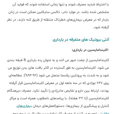
با احتیاط شدید مصرف شوند و تنها زمانی استفاده شوند که فواید آن
مشخص شده باشد. در موارد نادر، داکسی سایکلین ممکن است در زنان
باردار که در معرض بیماری‌های خطرناک منتقله از طریق کنه دارند، در نظر
گرفته شود.
آنتی بیوتیک های متفرقه در بارداری
-کلیندامایسین در بارداری:
کلیندامایسین از جفت عبور می کند و به عنوان رده بارداری B طبقه بندی
می شود. کلیندامایسین به طور گسترده در اکثر بافت های بدن توزیع می
شود و به شدت به پروتئین پلاسما متصل می شود (92-94%). مطالعه‌ای
روی 647 نوزادی که در سه ماهه اول در معرض کلیندامایسین قرار گرفته
بودند، ارتباط بین دارو و نقایص مادرزادی را تأیید نکرد. مصرف دیرهنگام
کلیندامایسین (تا 32 هفته). با پیامدهای نامطلوب همراه است و مراکز
کنترل و پیشگیری از بیماری‌ها، دستورالعمل‌های درمان
بیماری‌های
مقاربتی
توصیه می‌کنند از مصرف کلیندامایسین واژینال در نیمه دوم