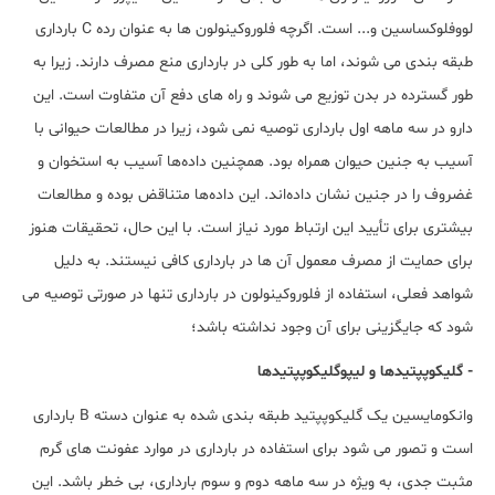
لووفلوکساسین و... است. اگرچه فلوروکینولون ها به عنوان رده C بارداری
طبقه بندی می شوند، اما به طور کلی در بارداری منع مصرف دارند. زیرا به
طور گسترده در بدن توزیع می شوند و راه های دفع آن متفاوت است. این
دارو در سه ماهه اول بارداری توصیه نمی شود، زیرا در مطالعات حیوانی با
آسیب به جنین حیوان همراه بود. همچنین داده‌ها آسیب به استخوان و
غضروف را در جنین نشان داده‌اند. این داده‌ها متناقض بوده و مطالعات
بیشتری برای تأیید این ارتباط مورد نیاز است. با این حال، تحقیقات هنوز
برای حمایت از مصرف معمول آن ها در بارداری کافی نیستند. به دلیل
شواهد فعلی، استفاده از فلوروکینولون در بارداری تنها در صورتی توصیه می
شود که جایگزینی برای آن وجود نداشته باشد؛
- گلیکوپپتیدها و لیپوگلیکوپپتیدها
وانکومایسین یک گلیکوپپتید طبقه بندی شده به عنوان دسته B بارداری
است و تصور می شود برای استفاده در بارداری در موارد عفونت های گرم
مثبت جدی، به ویژه در سه ماهه دوم و سوم بارداری، بی خطر باشد. این