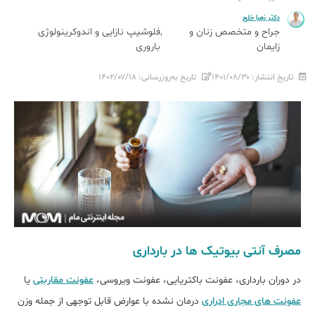
دکتر زهرا خلج
جراح و متخصص زنان و
فلوشیپ نازایی و اندوکرینولوژی
زایمان
باروری
تاریخ انتشار:
۱۴۰۱/۰۸/۳۰
تاریخ به‌روزرسانی:
۱۴۰۲/۰۷/۱۸
مصرف آنتی بیوتیک ها در بارداری
در دوران بارداری، عفونت باکتریایی، عفونت ویروسی،
عفونت مقاربتی
یا
عفونت های مجاری ادراری
درمان نشده با عوارض قابل توجهی از جمله وزن