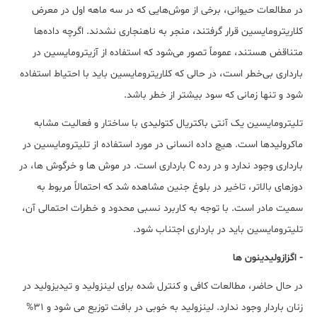
در مطالعات حیوانی، برخی از موش‌هایی که در سه ماهه اول در معرض
کلاریترومایسین قرار گرفتند، منجر به ناهنجاری نشدند. اگرچه داده‌ها
متناقض هستند، عموماً تصور می‌شود که استفاده از آزیترومایسین در
بارداری بی‌خطر است، در حالی که کلاریترومایسین باید با احتیاط استفاده
شود و تنها زمانی که سود بیشتر از خطر باشد.
تلیترومایسین یک آنتی باکتریال کتولیدی با ساختار و فعالیت مشابه
ماکرولیدها است. هیچ داده انسانی در مورد استفاده از تلیترومایسین در
بارداری وجود ندارد و در رده C بارداری است. در موش ها و خرگوش ها، در
دوزهای بالاتر، تاخیر در بلوغ جنین مشاهده شد که احتمالاً مربوط به
سمیت مادر است. با توجه به کاربرد نسبی محدود و خطرات احتمالی آن،
تلیترومایسین باید در بارداری اجتناب شود.
- اگزازولیدینون ها
در حال حاضر، مطالعات کافی و کنترل شده برای لینزولید و تیدیزولید در
زنان باردار وجود ندارد. لینزولید به خوبی در بافت توزیع می شود و 31%