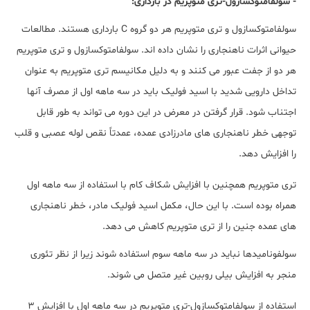
- سولفامتوکسازول-تری متوپریم در بارداری:
سولفامتوکسازول و تری متوپریم هر دو گروه C بارداری هستند. مطالعات
حیوانی اثرات ناهنجاری را نشان داده اند. سولفامتوکسازول و تری متوپریم
هر دو از جفت عبور می کنند و به دلیل مکانیسم تری متوپریم به عنوان
تداخل دارویی شدید با اسید فولیک باید در سه ماهه اول از مصرف آنها
اجتناب شود. قرار گرفتن در معرض در این دوره می تواند به طور قابل
توجهی خطر ناهنجاری های مادرزادی عمده، عمدتاً نقص لوله عصبی و قلب
را افزایش دهد.
تری متوپریم همچنین با افزایش شکاف کام با استفاده از سه ماهه اول
همراه بوده است. با این حال، مکمل اسید فولیک مادر، خطر ناهنجاری
های عمده جنین را از تری متوپریم کاهش می دهد.
سولفونامیدها نباید در سه ماهه سوم استفاده شوند زیرا از نظر تئوری
منجر به افزایش بیلی روبین غیر متصل می شوند.
استفاده از سولفامتوکسازول-تری متوپریم در سه ماهه اول با افزایش 3