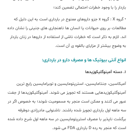
باردار را با وجود خطرات احتمالی تضمین کند؛
• گروه X : گروه x جزو داروهای ممنوع در بارداری است به این دلیل که
مطالعات بر روی حیوانات یا انسان ها ناهنجاری های جنینی را نشان داده
اند. لازم به ذکر است که خطرات ناشی از استفاده از داروها در زنان باردار
به وضوح بیشتر از مزایای بالقوه ی آن است.
انواع آنتی بیوتیک ها و مصرف دارو در بارداری:
1. دسته آمینوگلیکوزیدها
آمیکاسین، جنتامایسین، استرپتومایسین و توبرامایسین رایج ترین
آمینوگلیکوزیدهایی هستند که تجویز می شوند. آمینوگلیکوزیدها از جفت
عبور می کنند و ممکن است منجر به مسمومیت شوند؛ به خصوص اگر در
سه ماهه اول بارداری تجویز شده باشند. ناشنوایی مادرزادی دوطرفه
برگشت ناپذیر با مصرف استرپتومایسین در سه ماهه اول شرح داده شده
است که منجر به رده D بارداری FDA می شود.