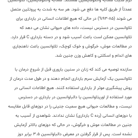
گرم مثبت مشابه وانکومایسین هستند. مشابه وانکومایسین، تلاوانسین
عمدتاً از طریق کلیه ها دفع می شود. هر سه به شدت به پروتئین متصل
می شوند (85-93%) در حالی که هیچ اطلاعات انسانی در بارداری برای
تلاوانسین در دسترس نیست، داده های حیوانی نشان می دهد که
تلاوانسین ممکن است باعث آسیب شود و در دسته بارداری C قرار دارد.
در مطالعات موش، خرگوش و خوک کوچک، تلاوانسین باعث ناهنجاری
های اندام و اسکلتی و کاهش وزن جنین شد.
سازنده توصیه می کند که زنان در سنین باروری قبل از شروع درمان با
تلاوانسین یک آزمایش سرم بارداری انجام دهند و در طول مدت درمان از
روش پیشگیری موثر از بارداری استفاده کنند. هیچ اطلاعات انسانی در
مورد استفاده از اوریتاوانسین یا دالباوانسین در بارداری در دسترس
نیست، و مطالعات حیوانی هیچ سمیت جنینی را در دوزهای قابل مقایسه
با دوزهای انسانی (رده C بارداری) نشان ندادند. شواهدی از آسیب به
جنین در مطالعات موش و خرگوش، در حالی که دوزهای بالاتر آزمایش
نشده است. پس از قرار گرفتن در معرض دالباوانسین 3.5 برابر دوز