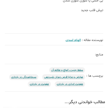
بی حسی یا سوزن سوزن شدن
تپش قلب جدید
نویسنده مقاله :
الهام اسدی
منابع:
سقط جنین، انواع و علائم آن
برچسب ها :
عوارض و مزایا قرص دوران شیردهی
سرماخوردگی در بارداری
عفونت ادراری در بارداری
عفونت در بارداری
مطالب خواندنی دیگر...