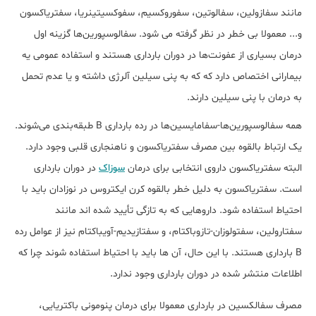
مانند سفازولین، سفالوتین، سفوروکسیم، سفوکسیتینريا، سفتریاکسون
و... معمولا بی خطر در نظر گرفته می شود. سفالوسپورین‌ها گزینه اول
درمان بسیاری از عفونت‌ها در دوران بارداری هستند و استفاده عمومی یه
بیمارانی اختصاص دارد که که به پنی سیلین آلرژی داشته و یا عدم تحمل
به درمان با پنی سیلین دارند.
همه سفالوسپورین‌ها-سفامایسین‌ها در رده بارداری B طبقه‌بندی می‌شوند.
یک ارتباط بالقوه بین مصرف سفتریاکسون و ناهنجاری قلبی وجود دارد.
البته سفتریاکسون داروی انتخابی برای درمان
سوزاک
در دوران بارداری
است. سفتریاکسون به دلیل خطر بالقوه کرن ایکتروس در نوزادان باید با
احتیاط استفاده شود. داروهایی که به تازگی تأیید شده اند مانند
سفتارولین، سفتولوزان-تازوباکتام، و سفتازیدیم-آویباکتام نیز از عوامل رده
B بارداری هستند. با این حال، آن ها باید با احتیاط استفاده شوند چرا که
اطلاعات منتشر شده در دوران بارداری وجود ندارد.
مصرف سفالکسین در بارداری معمولا برای درمان پنومونی باکتریایی،