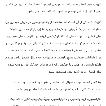
دارو به طور گسترده در بافت های بدن توزیع شده، از جفت عبور می کند و
پس از تزریق داخل وریدی در خون بند ناف یافت می شود.
گزارشات حاکی از آن است که استفاده از وانکومایسین در دوران بارداری بی
خطر است. در یک گزارش، وانکومایسین به 10 زن باردار به دلیل عفونت
های ناشی از عفونت های استافیلوکوکوس اورئوس مقاوم به متی سیلین
داده شد. هیچگونه ناهنجاری، از جمله کاهش شنوایی یا درگیری کلیوی در
جنین، پس از حداقل 1 هفته مصرف وانکومایسین مشاهده نشده است.
در آزمایشات حیوانی، هیچ ناهنجاری مادرزادی به دنبال تجویز داخل وریدی
وانکومایسین در موش یا خرگوش که 1 تا 5 برابر حداکثر دوز توصیه شده
برای انسان داده شده بود، مشاهده نشد.
هنگامی که به صورت خوراکی استفاده می شود، وانکومایسین جذب
سیستمیک کمی دارد و تصور نمی شود که باعث ایجاد عوارض شود.
تلاوانسین، اریتاوانسین و دالباوانسین لیپوگلیکوپپتیدهایی با فعالیت