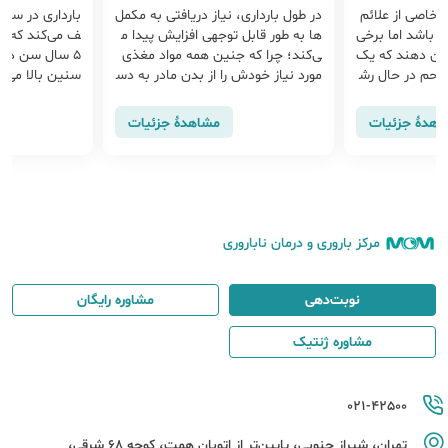
 خاصی از علائم
در طول بارداری، نیاز دریافتی به مکمل
بارداری در سنین
ه باشد اما برخی
ها به طور قابل توجهی افزایش پیدا م
ان دهند که یک
ی‌کند؛ چرا که جنین همه مواد مغذی
۵ سال سن داشت
رحم در حال رش
مورد نیاز خودش را از بدن مادر به دس
سنین بالا می‌تو
د حالت تهوع ش
ت می‌آورد. مصرف مکمل بارداری احتم
ن زودرس، نیاز 
سینه ها و
ال بروز خطرات تولد نوزاد با وزن کم،
اهدهٔ جزئیات
مشاهدهٔ جزئیات
زایمان زودرس و
مرکز باروری و درمان ناباروری
نوبت‌دهی
مشاوره رایگان
مشاوره ژنتیک
021-42500
تهران، شیراز جنوبی، پایین‌تر از اتوبان همت، کوچه 68 شرقی،