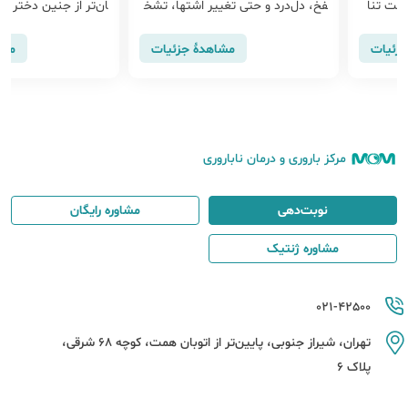
آلت تنا
فخ، دل‌درد و حتی تغییر اشتها، تشخ
ان‌تر از جنین دختر ا
یص آن‌ه...
اینطور نیست. تع...
جزئیات
مشاهدهٔ جزئیات
مشا
مرکز باروری و درمان ناباروری
نوبت‌دهی
مشاوره رایگان
مشاوره ژنتیک
021-42500
تهران، شیراز جنوبی، پایین‌تر از اتوبان همت، کوچه 68 شرقی،
پلاک 6