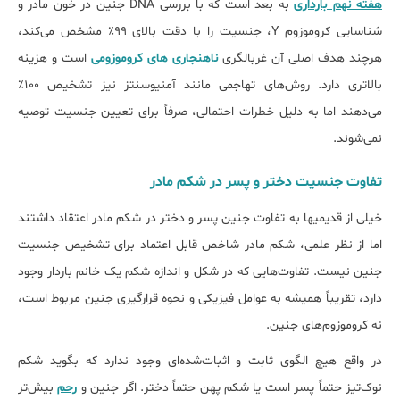
هفته نهم بارداری
به بعد است که با بررسی DNA جنین در خون مادر و
شناسایی کروموزوم Y، جنسیت را با دقت بالای ۹۹٪ مشخص می‌کند،
هرچند هدف اصلی آن غربالگری
ناهنجاری‌ های کروموزومی
است و هزینه
بالاتری دارد. روش‌های تهاجمی مانند آمنیوسنتز نیز تشخیص ۱۰۰٪
می‌دهند اما به دلیل خطرات احتمالی، صرفاً برای تعیین جنسیت توصیه
نمی‌شوند.
تفاوت جنسیت دختر و پسر در شکم مادر
خیلی از قدیمی‎ها به تفاوت جنین پسر و دختر در شکم مادر اعتقاد داشتند
اما از نظر علمی، شکم مادر شاخص قابل اعتماد برای تشخیص جنسیت
جنین نیست. تفاوت‌هایی که در شکل و اندازه شکم یک خانم باردار وجود
دارد، تقریباً همیشه به عوامل فیزیکی و نحوه قرارگیری جنین مربوط است،
نه کروموزوم‌های جنین.
در واقع هیچ الگوی ثابت و اثبات‌شده‌ای وجود ندارد که بگوید شکم
نوک‌تیز حتماً پسر است یا شکم پهن حتماً دختر. اگر جنین و
رحم
بیش‌تر