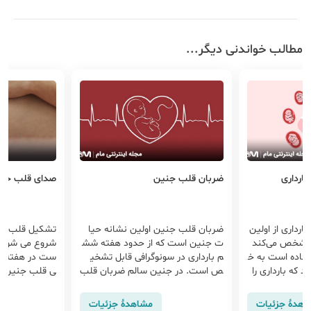
مطالب خواندنی دیگر...
بارداری
ضربان قلب جنین
صدای قلب جن
ارداری از اولین
ضربان قلب جنین اولین نشانه حیا
 که مشخص می‌کند
ت جنین است که از حدود هفته شش
شروع می شود و 
 آماده است به خ
م بارداری در سونوگرافی قابل تشخی
ست در هفته هف
 که بارداری را
ص است. در جنین سالم ضربان قلب
ی قلب جنین انج
ا پایین آمدن ج
معمولاً منظم است و تعداد آن به طور
ن بار صدای قل
ه قبل از زایمان
میانگین بین
م بارداری شنید
اهدهٔ جزئیات
مشاهدهٔ جزئیات