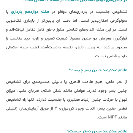
در جنین‌های دوقلو تشخیص جنسیت در هفته ۱۲ ممکن است؟
تشخیص جنسیت در بارداری‌های دوقلو در
هفته دوازدهم بارداری
با
سونوگرافی امکان‌پذیر است، اما دقت آن پایین‌تر از بارداری تک‌قلویی
است. در این هفته اندام‌های تناسلی هنوز به‌طور کامل تکامل نیافته‌اند و
قرارگیری هم‌زمان دو جنین معمولاً کیفیت تصویر و زاویه دید مناسب را
محدود می‌کند. به همین دلیل، نتیجه به‌دست‌آمده اغلب جنبه احتمالی
دارد و قطعی نیست.
علائم صددرصد جنین پسر چیست؟
از نظر علمی، هیچ علامت ظاهری یا بالینی صددرصدی برای تشخیص
جنین پسر وجود ندارد. عواملی مانند شکل شکم، ضربان قلب، میزان
تهوع یا حرکات جنین ارتباط معتبری با جنسیت ندارند. تنها راه تشخیص
قطعی جنین پسر، اثبات وجود کروموزوم Y از طریق آزمایش‌های ژنتیکی
مانند NIPT است.
علائم صددرصد جنین دختر چیست؟