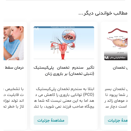
مطالب خواندنی دیگر...
لی تخمدان
تأثیر سندرم تخمدان پلی‌کیستیک
درمان سقط مکر
(تنبلی تخمدان) بر باروری زنان
لی تخمدان بسی
ابتلا به سندرم تخمدان پلی‌کیستیک
با تشخیص علت
ر شما پریود نا
(PCO) توانایی باروری را کاهش می د
ت قابلیت درمان
شد موهای زائد ر
هد اما به این معنی نیست که شما ه
اند تولد نوزاد 
کن است دچار س
یچگاه صاحب فرزند نمی شوید، با تش
لاژ با خطر تح
یستیک باشد...
خیص به موقع بیماری و تحت کنترل
مراه است. تاثی
گرفتن آن به راحتی شرایط باروری مهی
اهدهٔ جزئیات
مشاهدهٔ جزئیات
ا می شود.
یدا می کند