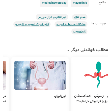
منابع:
medicalnewstoday
mayoclinic
عدم انزال
دیر انزالی یا انزال دیررس
برچسب ها :
مشکلات مربوط به اسپرم
تاثیر تحرک اسپرم بر ناباروری
آزواسپرمی
مطالب خواندنی دیگر...
ری ژنتیکی اهداکنندگان
اورولوژی
درمان
چیز را فراموش کرده‌ایم؟!
تستو