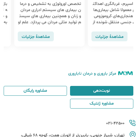
ی اسپرم، غربالگری اهداکن
تخصص اورولوژی به تشخیص و درما
بازی
م معمولا شامل بیماری‌ها
ن بیماری های سیستم ادراری مردان
ه ان
ناهنجاری‌های کروموزومی
و زنان و همچنین بیماری های سیست
و بار
ای جنسی منتقل شونده از
م تولید مثلی مردان می پردازد. علم او
به عب
 می‌باشد. قوانین غربالگر
رولوژی دارای زیر شاخه هایی همچون
د طب
یار دقیق‌تر از گذشته می‌ب
آندرولوژی نیز می باشد.
فی ر
مشاهدهٔ جزئیات
مشاهدهٔ جزئیات
انتقال هرگونه بیماری و آل
ه نسل بعد کاهش دهد.
مرکز باروری و درمان ناباروری
نوبت‌دهی
مشاوره رایگان
مشاوره ژنتیک
021-42500
تهران، شیراز جنوبی، پایین‌تر از اتوبان همت، کوچه 68 شرقی،