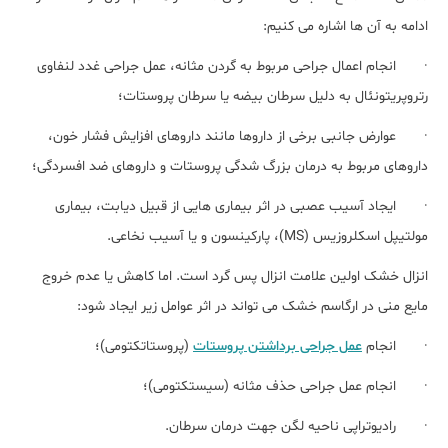
ادامه به آن ها اشاره می کنیم:
· انجام اعمال جراحی مربوط به گردن مثانه، عمل جراحی غدد لنفاوی
رتروپریتونئال به دلیل سرطان بیضه یا سرطان پروستات؛
· عوارض جانبی برخی از داروها مانند داروهای افزایش فشار خون،
داروهای مربوط به درمان بزرگ شدگی پروستات و داروهای ضد افسردگی؛
· ایجاد آسیب عصبی در اثر بیماری هایی از قبیل دیابت، بیماری
مولتیپل اسکلروزیس (MS)، پارکینسون و یا آسیب نخاعی.
انزال خشک اولین علامت انزال پس گرد است. اما کاهش یا عدم خروج
مایع منی در ارگاسم خشک می تواند در اثر عوامل زیر ایجاد شود:
· انجام
عمل جراحی برداشتن پروستات
(پروستاتکتومی)؛
· انجام عمل جراحی حذف مثانه (سیستکتومی)؛
· رادیوتراپی ناحیه لگن جهت درمان سرطان.