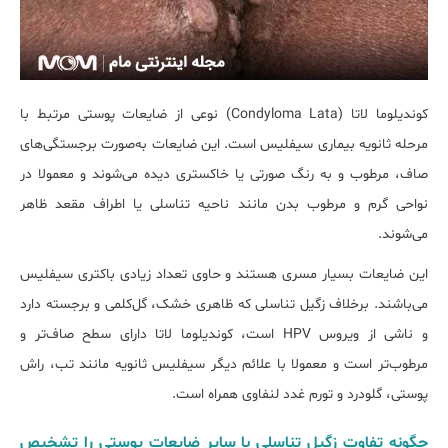
کوندیلوما لاتا (Condyloma Lata) نوعی از ضایعات پوستی مرتبط با
مرحله ثانویه بیماری سیفلیس است. این ضایعات به‌صورت برجستگی‌های
صاف، مرطوب و به رنگ صورتی یا خاکستری دیده می‌شوند و معمولا در
نواحی گرم و مرطوب بدن مانند ناحیه تناسلی یا اطراف مقعد ظاهر
می‌شوند.
این ضایعات بسیار مسری هستند و حاوی تعداد زیادی باکتری سیفلیس
می‌باشند. برخلاف زگیل تناسلی که ظاهری خشک، گل‌کلمی و برجسته دارد
و ناشی از ویروس HPV است، کوندیلوما لاتا دارای سطح صاف‌تر و
مرطوب‌تر است و معمولا با علائم دیگر سیفلیس ثانویه مانند تب، راش
پوستی، گلودرد و تورم غدد لنفاوی همراه است.
چگونه تفاوت زگیل تناسلی با سایر ضایعات پوستی را تشخیص