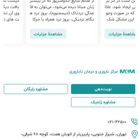
آندومتریوز که در بیشتر
کیست تخمدان کیسه ای پر از مایع یا
در حال 
ه می‌شود، می‌توان به قا
بافت دیگری است که در تخمدان یا ر
hpv 
دیسمنوره)، بروز درد ه
وی آن تشکیل می شود. بیشتر کیس
طرف کرد
روز درد همراه با حرکا
ت های تخمدان خوش خیم هستند و
ی درمان
ادرار کردن، ناباروری
به خودی خود و بدون درمان از بین م
ش مناسب
ی روند. اغلب کیست ها در اثر اختلالا
ن زگیل ت
مشاهدهٔ جزئیات
مشاهدهٔ جزئیات
ت عملکردی تخمدان ها ایجاد می شون
ل زگیل ت
د.
مرکز باروری و درمان ناباروری
نوبت‌دهی
مشاوره رایگان
مشاوره ژنتیک
021-42500
تهران، شیراز جنوبی، پایین‌تر از اتوبان همت، کوچه 68 شرقی،