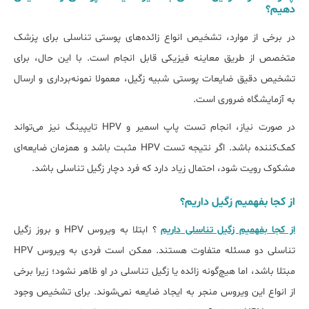
دهیم؟
در برخی از موارد، تشخیص انواع زائده‌های پوستی تناسلی برای پزشک
متخصص از طریق معاینه فیزیکی قابل انجام است. با این حال، برای
تشخیص دقیق ضایعات پوستی شبیه زگیل، معمولا نمونه‌برداری و ارسال
به آزمایشگاه ضروری است.
در صورت نیاز، انجام تست پاپ اسمیر و HPV تایپینگ نیز می‌تواند
کمک‌کننده باشد. اگر نتیجه تست HPV مثبت باشد و همزمان ضایعه‌ای
مشکوک رویت شود، احتمال زیاد دارد که فرد دچار زگیل تناسلی باشد.
از کجا بفهمیم زگیل داریم؟
از کجا بفهمیم زگیل تناسلی داریم
؟ ابتلا به ویروس HPV و بروز زگیل
تناسلی دو مسئله متفاوت هستند. ممکن است فردی به ویروس HPV
مبتلا باشد، اما هیچ‌گونه زائده یا زگیل تناسلی در او ظاهر نشود؛ زیرا برخی
از انواع این ویروس منجر به ایجاد ضایعه نمی‌شوند. برای تشخیص وجود