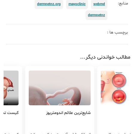
منابع:
dermnetnz.org
mayoclinic
webmd
dermnetnz
برچسب ها :
مطالب خواندنی دیگر...
م اندومتریوز
کیست تخمدان
درمان HPV و زگیل تناسلی