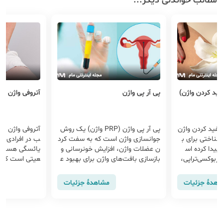
مطالب خواندنی دیگر...
ید کردن واژن)
پی آر پی واژن
آتروفی واژن
سفید کردن واژن
پی آر پی واژن (PRP واژن) یک روش
آتروفی واژن یا
‌شناختی برای ب
جوانسازی واژن است که به سفت کرد
ب در افرادی که 
پیدا کرده اس
ن عضلات واژن، افزایش خونرسانی و
یائسگی هستند،
ربوکسی‌تراپی،
بازسازی بافت‌های واژن برای بهبود ع
عیتی است که 
ال، پیلینگ‌های شیم
ملکرد جنسی، افزایش قدرت و کنترل
ا به دلیل کمبو
ژن از جمله تکنی
عضلات واژن کمک می‌کند. عوترض پی
ازک‌تر می‌شود. 
اهدهٔ جزئیات
مشاهدهٔ جزئیات
توسط متخصصان
آر پی شامل ایجاد کبودی و
علائم و راه های
گیرند
ی‌پردازیم.