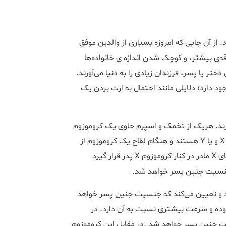
 از آن جایی که امروزه بسیاری از والدین موفق
‌ی بیشتر، و کوچک شدن اندازه ی خانواده‌ها
ر یا پسر، فرزندان زیادی را به دنیا می‌آورند.
ود دارد؛ دلایلی مانند احتمال به ارث بردن یک
ا باید بدانید زنان دو کروموزوم X و مردان کروموزوم X و Y دارند. هریک از تخمک و اسپرم حاوی یک کروموزوم
است. کروموزوم تمام تخمک‌ها X بوده اما اسپرم‌ها حاوی کروموزوم X و یا Y هستند و هنگام لقاح یک کروموزوم از
مادر و یک کروموزوم از پدر به جنین به ارث می‌رسد، اگر کروموزوم‌های X مادر در کنار کروموزوم X پدر قرار گیرد
مشخص می‌کند و تعیین می‌کند که جنسیت جنین پسر خواهد
یا دختر. کروموزوم Y بسیار کوچک تر و سبک‌تر از کروموزوم X بوده و سرعت بیشتری نسبت به آن دارد. در
ت جنین پسر خواهد شد .در مقابل این کروموزوم