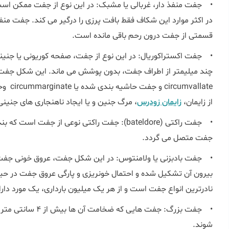
• جفت منفذ دار، غربالی یا مشبک: در این نوع از جفت ممکن است
در اکثر موارد این شکاف فقط بافت پرزی را درگیر می کند. جفت منفذ
قسمتی از جفت درون رحم باقی مانده است.
• جفت اکستراکوریال: در این نوع از جفت، صفحه کوریونی یا جنینی
چند میلیمتر از اطراف جفت، بدون پوشش می ماند. این شکل جفت
vallate
از زایمان،
زایمان زودرس
، مرگ جنین و یا ایجاد ناهنجاری های جنینی
• جفت راکتی (bateldore): جفت راکتی نوعی از ج
جفت متصل می گردد.
• جفت بادبزنی یا ولامنتوس: در این شکل جفت، عروق خونی جفت ب
بیرون آن تشکیل شده و احتمال خونریزی و پارگی عروق جفت در حین ف
نادرترین انواع جفت است و از هر یک میلیون بارداری، یک مورد دارا
• جفت بزرگ: جفت های
شوند.