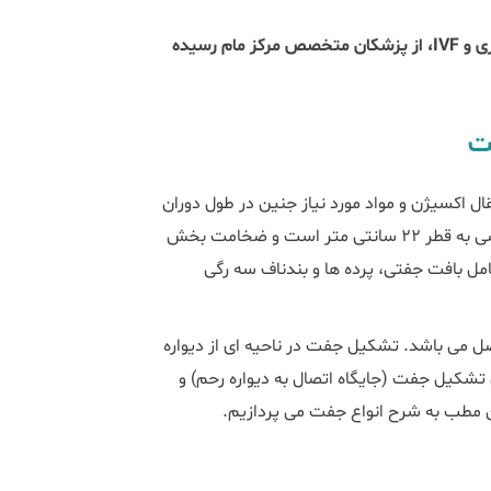
این مطلب از نظر علمی به تأیید دکتر آزاده حسینیی فلوشیپ ناباروری و IVF، از پزشکان متخصص مرکز مام رسیده
ت
ال اکسیژن و مواد مورد نیاز جنین در طول دوران
بارداری است. جفت حدود 470 گرم وزن دارد، دارای شکل گرد تا بیضی به قطر 22 سانتی متر است و ضخامت بخش
لف شامل بافت جفتی، پرده ها و بندناف سه رگی
ل می باشد. تشکیل جفت در ناحیه ای از دیواره
تشکیل جفت (جایگاه اتصال به دیواره رحم) و
ن مطب به شرح انواع جفت می پردازیم.