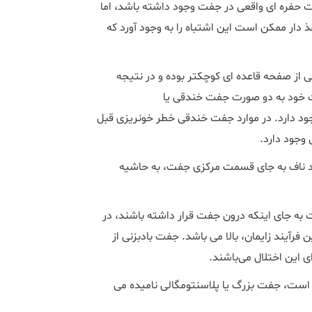
 حفره ای واقعی در جفت وجود داشته باشد، اما
 دار ممکن است این اشتباه را به وجود آورد که
 از صفحه قاعده ای کوچکتر بوده و در نتیجه
 خود به دو صورت جفت خندقی یا
circum و جفت حاشیه بندی شده یا circummarginate وجود دارد. در موارد جفت خندقی خطر خونریزی قبل
 وجود دارد.
فت است که بند ناف به جای قسمت مرکزی جفت، به حاشیه
ه جای اینکه درون جفت قرار داشته باشند، در
رآیند زایمان، بالا می باشد. جفت بادبزنی از
ی این اختلال می‌باشند.
ی که ضخامت آن ها بیش از 4 سانتی متر است، جفت بزرگ یا پلاسنتومگالی نامیده می