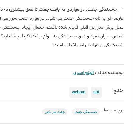
• چسبندگی جفت: در مواردی که بافت جفت تا عمق بیشتری به درون 
عارضه ای به نام چسبندگی جفت می شود. در موارد جفت سرراهی (پلاس
محل برش سزارین قبلی انجام شده باشد، احتمال ایجاد چسبندگی 
اساس میزان نفوذ و عمق چسبندگی به انواع جفت آکرتا، جفت اینکر
شدید یکی از عوارض این اختلال است.
نویسنده مقاله :
الهام اسدی
منابع:
webmd
nbt
برچسب ها :
چسبندگی جفت
جفت سر راهی