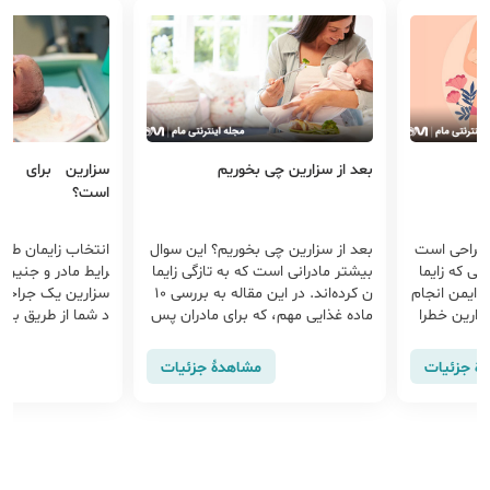
بعد از سزارین چی بخوریم
سزارین برای چه
است؟
 جراحی است
بعد از سزارین چی بخوریم؟ این سوال
انتخاب زایمان طبی
انی که زایما
بیشتر مادرانی است که به تازگی زایما
رایط مادر و جنین ار
ر ایمن انجام
ن کرده‌اند. در این مقاله به بررسی 10
سزارین یک جراحی 
زارین خطرا
ماده غذایی مهم، که برای مادران پس
د شما از طریق بر
از سزارین
از زایمان نقش حیاتی دارند می‌پردازی
م و رحم ایجاد می ک
م.
د. به طور کلی مم
هٔ جزئیات
مشاهدهٔ جزئیات
ظت از سلامت شما ی
رین نیاز باشد. در ا
سزارین ممکن است ا
طبیعی باشد.