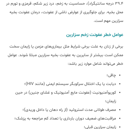
۳۹.۴ درجه سانتیگراد)، حساسیت به زخم، درد زیر شکم، قرمزی و تورم در
محل بخیه. برای جلوگیری از عوارض ناشی از عفونت، درمان عفونت بخیه
سزارین مهم است.
عوامل خطر عفونت زخم سزارین
برخی از زنان به علت برخی شرایط مثل بیماری‌های مزمن یا زایمان سخت
ممکن است بیشتر از سایرین به عفونت بخیه سزارین مبتلا ‌شوند. عوامل
خطر می‌تواند شامل موارد زیر باشد:
چاقی؛
دیابت یا یک اختلال سرکوبگر سیستم ایمنی (مانند HIV)؛
کوریوآمنیونیت (عفونت مایع آمنیوتیک و غشای جنین) در حین
زایمان؛
مصرف طولانی مدت استروئید (از راه دهان یا داخل وریدی)؛
مراقبت‌های ضعیف دوران بارداری یا تعداد کم مراجعه به پزشک؛
زایمان سزارین قبلی؛