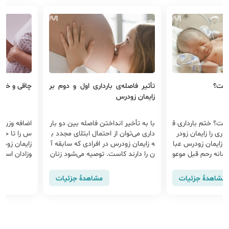
 بارداری اول و دوم بر
چاقی و خطر زایمان زودرس
ارتباط 
منابع حی
داختن فاصله بین دو بار
اضافه وزن در بارداری خطر زایمان زودر
ز احتمال ابتلای مجدد ب
س را تا حد زیادی افزایش می دهد و
به دلیل
 در افرادی که سابقه آ
زایمان زودرس عامل مهم مرگ و میر ن
ی می‌توا
ست. توصیه می‌شود زنان
وزادان است و چاقی در بارداری ممکن
بارداری 
ان زودرس بارداری بعدی
است باعث عفونت رحمی...
نین شود
 سال بعد به تعویق ان
مشاهدهٔ جزئیات
مشاهدهٔ جزئیات
املگی زودرس بعدی جلوگ