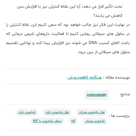
تحت تأثیر قرار می دهد، آیا این نقاط کنترلی نیز با افزایش سن
کاهش می یابند؟
در نهایت این فکر نیز جالب خواهد بود که سعی کنیم این نقاط کنترلی را
در سلول های سرطانی روشن کنیم تا فعالیت داروهای شیمی درمانی که
باعث القای آسیب DNA می شوند نیز افزایش پیدا کند و توانایی تقسیم
سلول های سرطانی از بین برود.
نویسنده مقاله :
هنگامه کاظم‌درویش
منابع:
sciencedaily
علل ناباروری مردان
علل ناباروری زنان
ناباروری زنان
برچسب ها :
ناباروری مردان
ivf
درمان ناباروری با IVF