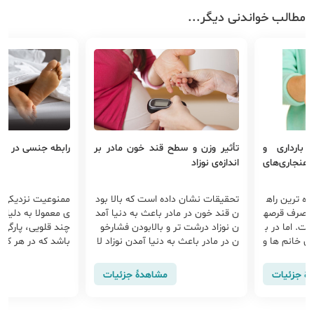
مطالب خواندنی دیگر...
 و
تأثیر وزن و سطح قند خون مادر بر
رابطه جنسی در طول درمان ن
های
اندازه‌ی نوزاد
راه
تحقیقات نشان داده است که بالا بود
ممنوعیت نزدیکی در طی درما
رصه
ن قند خون در مادر باعث به دنیا آمد
ی معمولا به دلیل جلوگیری ا
ر ب
ن نوزاد درشت تر و بالابودن فشارخو
چند قلویی، پارگی تخمدان و 
ها و
ن در مادر باعث به دنیا آمدن نوزاد لا
باشد که در هر کدام از روش
را
غر ترمی شود.
ن ناباروری( ، IUI
قطع
...) ممکن است رابطه جنسی
ت
مشاهدهٔ جزئیات
مشاهدهٔ 
 ب
ا لازم باشد ...