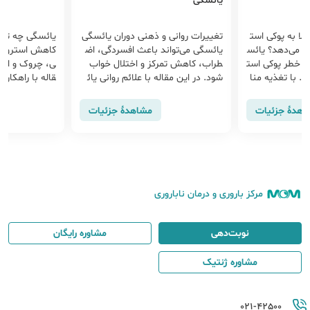
یائسگی
تلا به پوکی است
تغییرات روانی و ذهنی دوران یائسگی
یائسگی چه تاثی
یش می‌دهد؟ یائس
یائسگی می‌تواند باعث افسردگی، اض
کاهش استروژن
 خطر پوکی است
طراب، کاهش تمرکز و اختلال خواب
ی، چروک و افتا
د. با تغذیه منا
شود. در این مقاله با علائم روانی یائ
قاله با راهکار
غییر سبک زند
سگی و راهکارهای مدیریت این تغییرا
مت پوست در دو
 در یائسگی پیش
ت آشنا شوید.
وید.
اهدهٔ جزئیات
مشاهدهٔ جزئیات
مرکز باروری و درمان ناباروری
نوبت‌دهی
مشاوره رایگان
مشاوره ژنتیک
021-42500