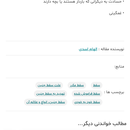
• حسادت به دیگرانی که باردار هستند یا بچه دارند
• غمگینی
نویسنده مقاله :
الهام اسدی
منابع:
سقط
سقط مکرر
علت سقط جنین
برچسب ها :
سقط فراموش شده
تهدید به سقط جنین
سقط خود به خودی
سقط جنین، انواع و علائم آن
مطالب خواندنی دیگر...