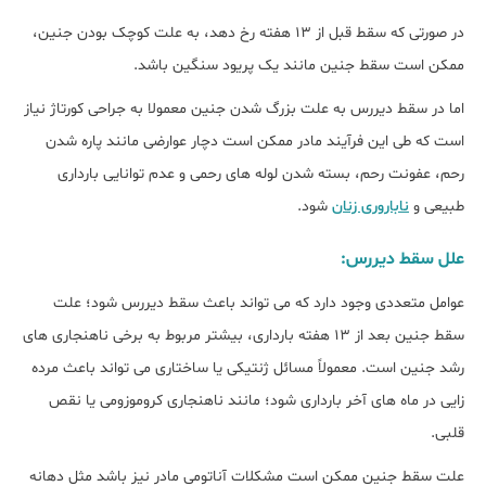
در صورتی که سقط قبل از 13 هفته رخ دهد، به علت کوچک بودن جنین،
ممکن است سقط جنین مانند یک پریود سنگین باشد.
اما در سقط دیررس به علت بزرگ شدن جنین معمولا به جراحی کورتاژ نیاز
است که طی این فرآیند مادر ممکن است دچار عوارضی مانند پاره شدن
رحم، عفونت رحم، بسته شدن لوله های رحمی و عدم توانایی بارداری
طبیعی و
ناباروری زنان
شود.
علل سقط دیررس:
عوامل متعددی وجود دارد که می تواند باعث سقط دیررس شود؛ علت
سقط جنین بعد از 13 هفته بارداری، بیشتر مربوط به برخی ناهنجاری های
رشد جنین است. معمولاً مسائل ژنتیکی یا ساختاری می تواند باعث مرده
زایی در ماه های آخر بارداری شود؛ مانند ناهنجاری کروموزومی یا نقص
قلبی.
علت سقط جنین ممکن است مشکلات آناتومی مادر نیز باشد مثل دهانه