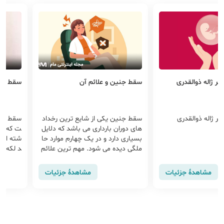
 و علائم آن
سقط فراموش شده
سقط
 یکی از شایع ترین رخداد
سقط جنین فراموش شده، سقطی اس
سقط
 بارداری می باشد که دلایل
ت که در آن مدتی از توقف بارداری گذ
رد و در یک چهارم موارد حا
شته است اما علائم سقط جنین مانن
ی م
 می شود. مهم ترین علائم
د لکه بینی، خونریزی یا انقباضات رح
به 
در ماه اول بارداری خونریز
می برای دفع محصولات بارداری وجود
ی گ
ندارد.
ونر
مشاهدهٔ جزئیات
مشاهدهٔ جزئیات