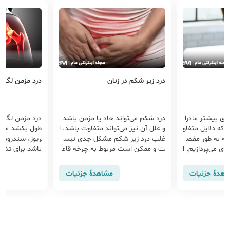
درد زیر شکم در زنان
درد مزمن لگن
رای بیشتر مادرا
درد شکم می‌تواند حاد یا مزمن باشد
درد مزمن لگنی
، که دلایل متفاو
و علل آن نیز می‌تواند متفاوت باشد. ا
طول بکشد ممک
اله به طور مفص
غلب درد زیر شکم مشکل جدی نیس
ریوز، سندروم ر
ری می‌پردازیم. ا
ت و ممکن است مربوط به چرخه قاع
باشد برای تشخ
تراحت و مراقب
دگی باشد. اما برخی از علل درد زیر ش
ز سونوگرافی، مع
 غیر این صور
کم جدی هستند و ممکن است نشان
اهدهٔ جزئیات
مشاهدهٔ جزئیات
جعه کنند.
دهنده یک بیماری باشند، برای مثال