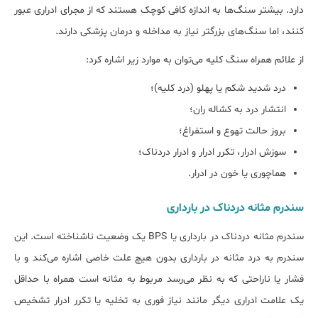
دارد. بیش‎تر سنگ‎‌ها به اندازه کافی کوچک هستند که از مجرای ادراری عبور
کنند، اما سنگ‎‌های بزرگ‎تر نیاز به مداخله و درمان پزشکی دارند.
از علائم همراه سنگ کلیه می‌توان به موارد زیر اشاره کرد:
درد شدید شکم یا پهلو (درد کلیه)؛
انتشار درد به کشاله ران؛
بروز حالت تهوع و استفراغ؛
سوزش ادرار، تکرر ادرار و ادرار دردناک؛
هماچوری یا خون در ادرار.
ﺳﻨﺪرم مثانه دردﻧﺎک در ﺑﺎرداری
سندرم مثانه دردناک در بارداری یا BPS یک وضعیت ناشناخته است. این
سندرم به درد مثانه در بارداری بدون هیچ علت خاصی اشاره می‌کند و با
فشار یا ناراحتی که به نظر می‎‌رسد مربوط به مثانه است همراه با حداقل
یک علامت ادراری دیگر مانند نیاز فوری به تخلیه یا تکرر ادرار تشخیص