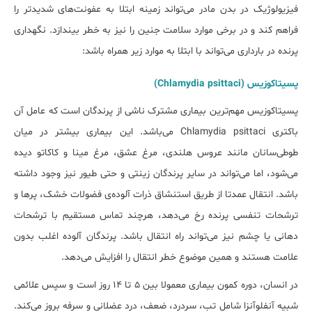
فیزیولوژیک در بدن مادر می‌تواند زمینه ابتلا به عفونت‌های شدیدتر را
فراهم کند و در برخی موارد سلامت جنین را نیز به خطر بیندازد. نگهداری
پرنده در بارداری می‌تواند با ابتلا به موارد زیر همراه باشد:
پسیتاکوزیس (Chlamydia psittaci)
پسیتاکوزیس مهم‌ترین بیماری مشترک ناشی از پرندگان است که عامل آن
باکتری Chlamydia psittaci می‌باشد. این بیماری بیشتر در میان
طوطی‌سانان مانند عروس هلندی، مرغ عشق، مرغ مینا و کاکاتو دیده
می‌شود، اما می‌تواند در سایر پرندگان زینتی و حتی طیور نیز وجود داشته
باشد. انتقال عمدتا از طریق استنشاق ذرات آلوده‌ی فضولات خشک، پرها و
ترشحات تنفسی پرنده رخ می‌دهد، هرچند تماس مستقیم با ترشحات
دهانی یا چشم نیز می‌تواند راه انتقال باشد. پرندگان آلوده اغلب بدون
علامت هستند و همین موضوع خطر انتقال را افزایش می‌دهد.
در انسان، دوره کمون بیماری معمولا بین ۵ تا ۱۴ روز است و سپس علائمی
شبیه آنفلوآنزا شامل تب، سردرد، ضعف، درد عضلانی و سرفه بروز می‌کند.