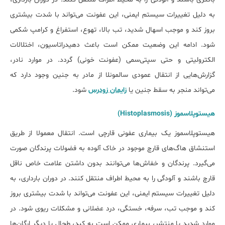
به دلیل تغییرات سیستم ایمنی، این عفونت می‌تواند با شدت بیشتری
بروز کند و موجب اسهال شدید، تب بالا، تهوع، استفراغ و کرامپ شکمی
شود. ادامه این وضعیت ممکن است باعث دهیدراتاسیون، اختلالات
الکترولیتی و حتی سپتی‌سمی (عفونت خونی) گردد. در موارد نادر،
گزارش‌هایی از انتقال عمودی سالمونلا از مادر به جنین وجود دارد که
می‌تواند منجر به سقط جنین یا
زایمان زودرس
شود.
هیستوپلاسموز (Histoplasmosis)
هیستوپلاسموز یک بیماری عفونی قارچی است. انتقال معمولا از طریق
استنشاق هاگ‌های قارچ موجود در خاک آلوده به فضولات پرندگان صورت
می‌گیرد. پرندگان و خفاش‌ها می‌توانند بدون داشتن علامت خاص ناقل
قارچ باشند و آلودگی را به محیط اطراف منتقل کنند. در دوران بارداری، به
دلیل تغییرات سیستم ایمنی، این عفونت می‌تواند با شدت بیشتری بروز
کند و موجب تب، سرفه، خستگی، درد عضلانی و مشکلات ریوی شود. در
موارد شدید یا منتشر، بیماری ممکن است به کبد، طحال یا دیگر ارگان‌ها