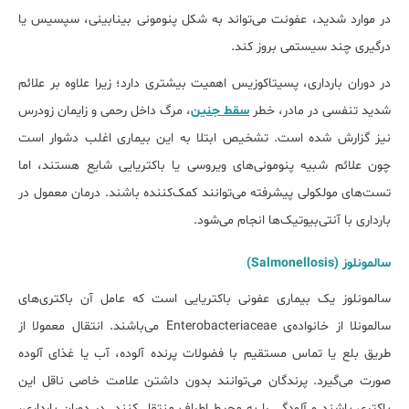
در موارد شدید، عفونت می‌تواند به شکل پنومونی بینابینی، سپسیس یا
درگیری چند سیستمی بروز کند.
در دوران بارداری، پسیتاکوزیس اهمیت بیشتری دارد؛ زیرا علاوه بر علائم
شدید تنفسی در مادر، خطر
سقط جنین
، مرگ داخل رحمی و زایمان زودرس
نیز گزارش شده است. تشخیص ابتلا به این بیماری اغلب دشوار است
چون علائم شبیه پنومونی‌های ویروسی یا باکتریایی شایع هستند، اما
تست‌های مولکولی پیشرفته می‌توانند کمک‌کننده باشند. درمان معمول در
بارداری با آنتی‌بیوتیک‌ها انجام می‌شود.
سالمونلوز (Salmonellosis)
سالمونلوز یک بیماری عفونی باکتریایی است که عامل آن باکتری‌های
سالمونلا از خانواده‌ی Enterobacteriaceae می‌باشند. انتقال معمولا از
طریق بلع یا تماس مستقیم با فضولات پرنده آلوده، آب یا غذای آلوده
صورت می‌گیرد. پرندگان می‌توانند بدون داشتن علامت خاصی ناقل این
باکتری باشند و آلودگی را به محیط اطراف منتقل کنند. در دوران بارداری،