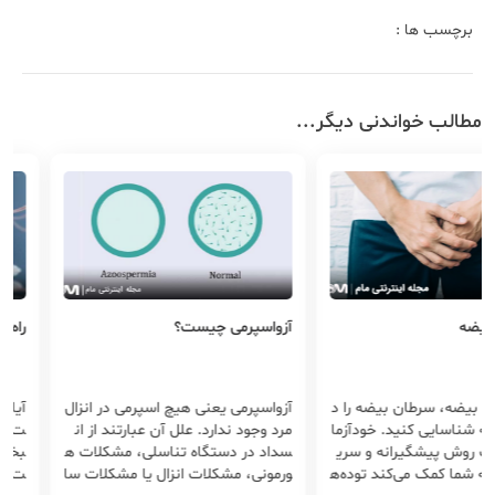
برچسب ها :
مطالب خواندنی دیگر...
آزواسپرمی چیست؟
راه های تقویت
سرطان بیضه را د
آزواسپرمی یعنی هیچ اسپرمی در انزال
ی کنید. خودآزما
مرد وجود ندارد. علل آن عبارتند از ان
ت یا شعار یک 
گیرانه و سری
سداد در دستگاه تناسلی، مشکلات ه
بختانه پاسخ م
 می‌کند توده‌ه
ورمونی، مشکلات انزال یا مشکلات سا
ت اسپرم در ده 