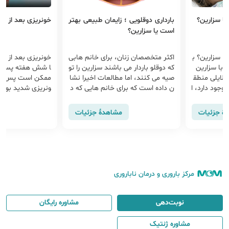
یا سزارین؟
بارداری دوقلویی ؛ زایمان طبیعی بهتر
خونریزی بعد از سز
است یا سزارین؟
ا سزارین؟ ب
اکثر متخصصان زنان، برای خانم هابی
خونریزی بعد از سز
 با سزارین
که دوقلو باردار می باشند سزارین را تو
ا شش هفته پس از 
 دلایلی منطق
صیه می کنند، اما مطالعات اخیرا نشا
ممکن است پس از ز
وجود دارد، ا
ن داده است که برای خانم هایی که د
ونریزی شدید بوده 
ج است که تو
وقلو باردار می باشند سزارین هیچ مزی
ی گذرد میزان خون
ند و اگر شرا
تی بر زایمان طبیعی ندارد.
ر صورت وجود خونر
هٔ جزئیات
مشاهدهٔ جزئیات
نحوه زایما
د، لخته خون و خون
رد.
ه، بیمار باید هر 
ک مراجعه نموده تا 
درمان خونریزی بعد
د.
مرکز باروری و درمان ناباروری
نوبت‌دهی
مشاوره رایگان
مشاوره ژنتیک