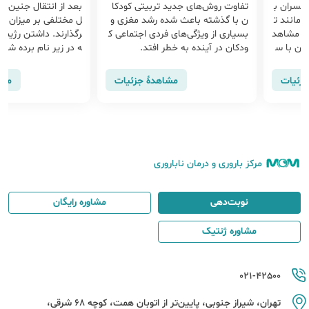
 همسران ب
تفاوت روش‌های جدید تربیتی کودکا
بعد از انتقال جنین چ
ی مانند ت
ن با گذشته باعث شده رشد مغزی و
ار مشاهد
بسیاری از ویژگی‌های فردی اجتماعی ک
رگذارند. داشتن رژیم
ان با س
ودکان در آینده به خطر افتد.
ه در زیر نام برده شده
، و همچن
د نقش بسزایی در افز
د بروز م
جزئیات
مشاهدهٔ جزئیات
مشا
د.
مرکز باروری و درمان ناباروری
نوبت‌دهی
مشاوره رایگان
مشاوره ژنتیک
021-42500
تهران، شیراز جنوبی، پایین‌تر از اتوبان همت، کوچه 68 شرقی،