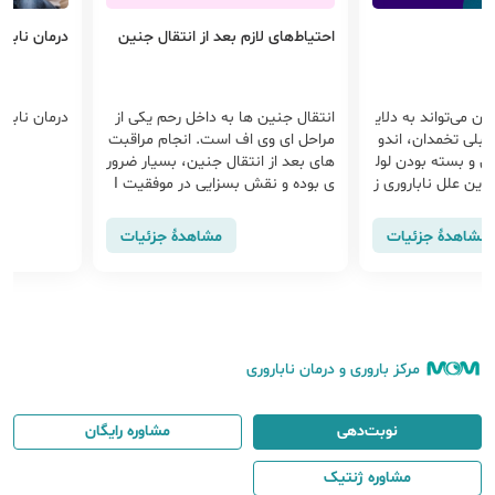
احتیاط‌های لازم بعد از انتقال جنین
درمان نابار
ان می‌تواند به دلای
انتقال جنین ها به داخل رحم یکی از
درمان نابار
بلی تخمدان، اندو
مراحل ای وی اف است. انجام مراقبت
ن و بسته بودن لول
های بعد از انتقال جنین، بسیار ضرور
ترین علل ناباروری ز
ی بوده و نقش بسزایی در موفقیت I
قاله به بررسی دلای
VF دارد. همچنین اشاره به نکاتی در ر
‌پردازیم.
ابطه با روند زندگی پس از آی وی اف
مشاهدهٔ جزئیات
مشاهدهٔ جزئیات
می تواند نگرانی های شما را تا حد زیا
دی کاهش دهد .
مرکز باروری و درمان ناباروری
نوبت‌دهی
مشاوره رایگان
مشاوره ژنتیک