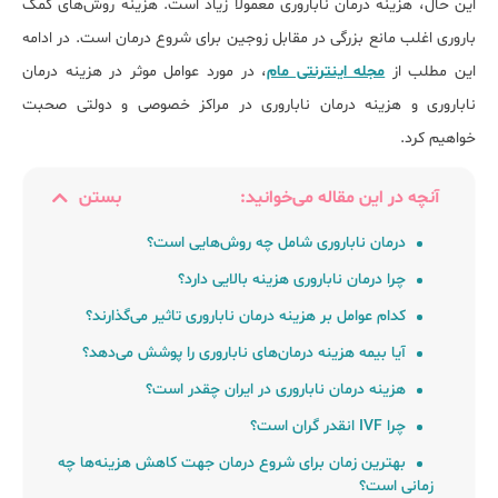
این حال، هزینه درمان ناباروری معمولا زیاد است. هزینه روش‌های کمک
باروری اغلب مانع بزرگی در مقابل زوجین برای شروع درمان است. در ادامه
این مطلب از
مجله اینترنتی مام
، در مورد عوامل موثر در هزینه درمان
ناباروری و هزینه درمان ناباروری در مراکز خصوصی و دولتی صحبت
خواهیم کرد.
آنچه در این مقاله می‌خوانید:
بستن
درمان ناباروری شامل چه روش‌هایی است؟
چرا درمان ناباروری هزینه بالایی دارد؟
کدام عوامل بر هزینه درمان ناباروری تاثیر می‌گذارند؟
آیا بیمه هزینه درمان‌های ناباروری را پوشش می‌‎دهد؟
هزینه درمان ناباروری در ایران چقدر است؟
چرا IVF انقدر گران است؟
بهترین زﻣﺎن ﺑﺮای ﺷﺮوع درﻣﺎن ﺟﻬﺖ کاهش ﻫﺰﯾﻨﻪ‎ﻫﺎ چه
زمانی اﺳﺖ؟