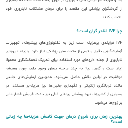
بالا و هزینه کم درمان های ناباروری در ایران باعث شده است که بسیاری
از گردشگران پزشکی این مقصد را برای درمان مشکلات ناباروری خود
انتخاب کنند.
چرا IVF انقدر گران است؟
IVF فرآیندی پرهزینه است زیرا به تکنولوژی‌های پیشرفته، تجهیزات
آزمایشگاهی دقیق و تیمی از متخصصان پزشکی نیاز دارد. هزینه داروهای
ناباروری از جمله داروهای مورد استفاده برای تحریک تخمک‌گذاری معمولا
زیاد است و گاهی نیاز به چند مرحله درمان وجود دارد، چون همیشه
موفقیت در اولین تلاش حاصل نمی‌شود. همچنین آزمایش‌های جانبی
مانند غربالگری ژنتیکی و نگه‏داری جنین‌ها نیز هزینه‌بر هستند. در
بسیاری از کشورها، نبود پوشش بیمه‌ای کافی نیز باعث افزایش فشار مالی
بر زوج‌ها می‌شود.
بهترین زﻣﺎن ﺑﺮای ﺷﺮوع درﻣﺎن ﺟﻬﺖ کاهش ﻫﺰﯾﻨﻪ‎ﻫﺎ چه زمانی
اﺳﺖ؟