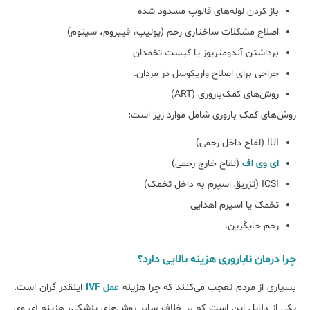
باز کردن لوله‌های فالوپ مسدود شده
اصلاح مشکلات ساختاری رحم (پولیپ، فیبروم، سپتوم)
برداشتن آندومتریوز یا کیست تخمدان
جراحی برای اصلاح واریکوسل در مردان.
روش‌های کمک‌باروری (ART)
روش‌های کمک باروری شامل موارد زیر است:
IUI (لقاح داخل رحمی)
ای وی اف
(لقاح خارج رحمی)
ICSI (تزریق اسپرم به داخل تخمک)
تخمک یا اسپرم اهدایی
رحم جایگزین.
چرا درمان ناباروری هزینه بالایی دارد؟
بسیاری از مردم تعجب می‎‌کنند که چرا هزینه
عمل IVF
اینقدر گران است.
یکی از دلایل این است که بر خلاف سایر روش‎‌های پزشکی، هزینه آی وی