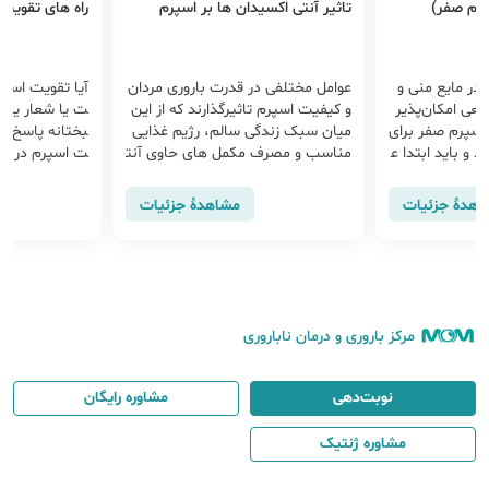
پرم صفر)
تاثیر آنتی اکسیدان ها بر اسپرم
راه های تقویت
در مایع منی و
عوامل مختلفی در قدرت باروری مردان
یعی امکان‌پذیر
و کیفیت اسپرم تاثیرگذارند که از این
ت یا شعار یک 
سپرم صفر برای
میان سبک زندگی سالم، رژیم غذایی
بختانه پاسخ م
د و باید ابتدا ع
مناسب و مصرف مکمل های حاوی آنت
ت اسپرم در ده 
میتوان گفت موث
ی اکسیدان از مهم ترین عوامل هستن
ع ترین راه تقو
می روش ....
د. استرس اکسیداتیو عاملی است که
روش ....
اهدهٔ جزئیات
مشاهدهٔ جزئیات
علاوه بر پارامتر های ظاهری اسپرم، بر
DNA اسپرم نیز تاثیر می گذارد و می
تواند منجر ناباروری مردان گردد.
مرکز باروری و درمان ناباروری
نوبت‌دهی
مشاوره رایگان
مشاوره ژنتیک