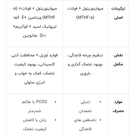
ترکیبات
میواینوزیتول + فولات
میواینوزیتول + فولات+ (5-
اصلی
(5-MTHF)
MTHF) ویتامین +E آلفا
لیپوئیک اسید + کوآنزیم+
Q10 ملاتونین
نقش
تنظیم چرخه قاعدگی،
فواید اوزیل + محافظت آنتی
مکمل
بهبود تخمک ‌گذاری و
‌اکسیدانی، بهبود کیفیت
باروری
تخمک، کمک به خواب و
انرژی سلولی
موارد
تنبلی
PCOS با علائم
مصرف
تخمدان
شدیدتر
نامنظمی ‌های
زنان با کاهش
قاعدگی
کیفیت تخمک