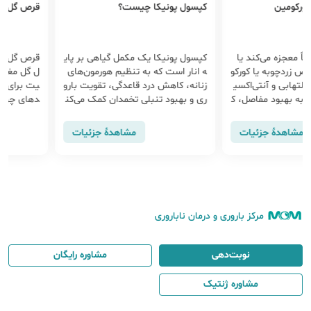
ومین
کپسول پونیکا چیست؟
قرص گل مغربی
عجزه می‌کند یا
کپسول پونیکا یک مکمل گیاهی بر پای
قرص گل مغربی
دچوبه یا کورکو
ه انار است که به تنظیم هورمون‌های
ل گل مغربی یک
بی و آنتی‌اکسی
زنانه، کاهش درد قاعدگی، تقویت بارو
یت برای زنان 
 بهبود مفاصل، ک
ری و بهبود تنبلی تخمدان کمک می‌کن
دهای چرب ضرو
 کمک کند اما
د. در این مقاله با فواید، عوارض احتم
PMS، بهبو
ایجاد کند. پی
الی و نحوه مصرف قرص پونیکا آشنا
و مو، تنظیم هو
اهدهٔ جزئیات
مشاهدهٔ جزئیات
مقاله را مطالع
شوید.
ب کمک می‌کند
مرکز باروری و درمان ناباروری
نوبت‌دهی
مشاوره رایگان
مشاوره ژنتیک