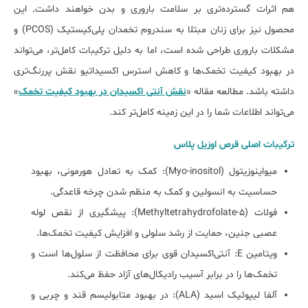
هم اثرات گسترده‌تری بر سلامت باروری و بدن خواهند داشت. این
محصول نیز برای زنان مبتلا به سندروم تخمدان پلی‌کیستیک (PCOS) و
مشکلات باروری طراحی شده است، اما به دلیل ترکیبات کامل‌تر، می‌تواند
در بهبود کیفیت تخمک‌ها و کاهش استرس اکسیداتیو نقش پررنگ‌تری
داشته باشد. مطالعه مقاله «
نقش آنتی اکسیدان در بهبود کیفیت تخمک
»
می‌تواند اطلاعات شما را در این زمینه کامل‌تر کند.
ترکیبات اصلی قرص اوزیل پلاس
میواینوزیتول (Myo-inositol): کمک به تعادل هورمونی، بهبود
حساسیت به انسولین و کمک به منظم شدن چرخه قاعدگی.
فولات (5-Methyltetrahydrofolate): پیشگیری از نقص لوله
عصبی جنین، حمایت از رشد سلولی و افزایش کیفیت تخمک‌ها.
ویتامین E: آنتی‌اکسیدان قوی برای محافظت از سلول‌ها است و
تخمک‌ها را در برابر آسیب رادیکال‌های آزاد حفظ می‌کند.
آلفا لیپوئیک اسید (ALA): در بهبود متابولیسم قند و چربی و