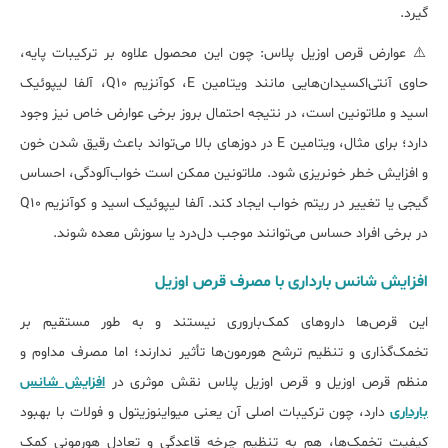
گیرد.
⚠️ عوارض قرص اوزیل پلاس: چون این محصول علاوه بر ترکیبات پایه،
حاوی آنتی‌اکسیدان‌هایی مانند ویتامین E، کوآنزیم Q10، آلفا لیپوئیک
اسید و ملاتونین است، در نتیجه احتمال بروز برخی عوارض خاص نیز وجود
دارد؛ برای مثال، ویتامین E در دوزهای بالا می‌تواند باعث رقیق شدن خون
و افزایش خطر خونریزی شود. ملاتونین ممکن است خواب‌آلودگی، احساس
گیجی یا تغییر در ریتم خواب ایجاد کند. آلفا لیپوئیک اسید و کوآنزیم Q10
در برخی افراد حساس می‌توانند موجب دل‌درد یا سوزش معده شوند.
افزایش شانس بارداری با مصرف قرص اوزیل
این قرص‌ها داروهای کمک‌باروری نیستند و به طور مستقیم بر
تخمک‌گذاری و تنظیم ترشح هورمون‌ها تأثیر ندارند؛ اما مصرف مداوم و
منظم قرص اوزیل و قرص اوزیل پلاس نقش موثری در
افزایش شانس
بارداری
دارد، چون ترکیبات اصلی آن یعنی میواینوزیتول و فولات با بهبود
کیفیت تخمک‌ها، هم به تنظیم چرخه قاعدگی و تعادل هورمونی کمک