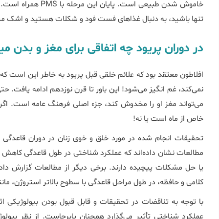
خاموش شدن طبیعی است. 
تنها باشید، به دنبال غذاهای فست فود و شکلات هستید و اشک می‏
در دوران پریود چه اتفاقی برای مغز و بدن می‎افتد؟
نمی‎‌کند، غم انگیز می‎‌شود! این باور تا قرن نوزدهم ا
خاص از ماه است یا نه!
تحقیقات انجام شده در مورد ﺧﻠﻖ و ﺧﻮی زﻧﺎن در دوران ﻗﺎﻋﺪگی ن
یا حل مشکلات پیچیده دارند. برخی دیگر از مطالعات گزارش دادن
کلامی و حافظه، در طول مراحل قاعدگی با سطوح بالاتر استروژن، مانن
با توجه به تناقضات در تحقیقات و قابل قبول بودن بیولوژیکی اث
عملکرد شناختی تأثیر می‌گذارد همچنان پابرجاست. از نظر بیولوژ