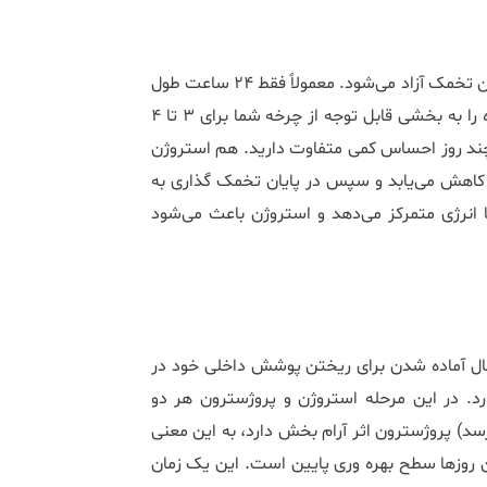
این مرحله در وسط چرخه شما اتفاق می‎‌افتد و نقطه‌‎ای است که در آن تخمک آزاد می‌‎شود. معمولاً فقط ۲۴ ساعت طول
می‎‌کشد، اما سطوح بالای استروژن و تستوسترون می‎تواند این دوره را به بخشی قابل توجه از چرخه شما برای ۳ تا ۴
 چند روز احساس کمی متفاوت دارید. هم استروژن
و هم تستوسترون در این مرحله به اوج خود می‎رسند. پروژسترون کاهش می‌‎یابد و سپس در پایان تخمک گذاری به
آرامی شروع به افزایش می‎‎‌کند. اوج هورمونی تستوسترون به شما انرژی متمرکز می‌‏دهد و استروژن باعث می‎‌شود
 افتد که تخمک بارور نمی‌‎شود. رحم در حال آماده شدن برای ریختن پوشش داخلی خود در
رد. در این مرحله استروژن و پروژسترون هر دو
رسد) پروژسترون اثر آرام بخش دارد، به این معنی
‎های قبل خواهد بود. در این روزها سطح بهره وری پایین است. این یک زمان