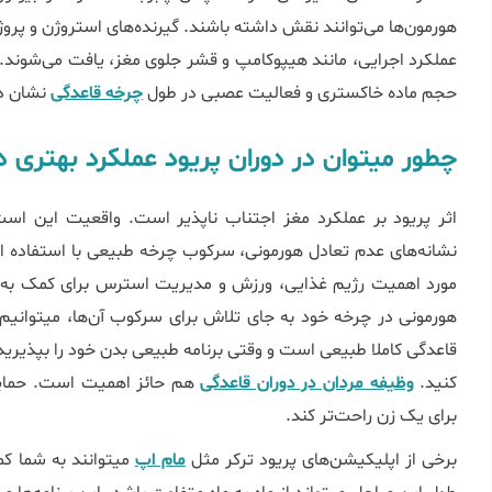
هورمون‌ها می‌توانند نقش داشته باشند. گیرنده‌های استروژن و پروژس
عملکرد اجرایی، مانند هیپوکامپ و قشر جلوی مغز، یافت می‌شوند. 
حجم ماده خاکستری و فعالیت عصبی در طول
چرخه قاعدگی
نشان د
چطور می‎توان در دوران پریود عملکرد بهتری داشت؟
اثر پریود بر عملکرد مغز اجتناب ناپذیر است. واقعیت این است
نشانه‎‌های عدم تعادل هورمونی، سرکوب چرخه طبیعی با استفاده
مورد اهمیت رژیم غذایی، ورزش و مدیریت استرس برای کمک به ب
ﻗﺎﻋﺪگی کاملا طبیعی است و وقتی برنامه طبیعی بدن خود را بپذیرید
کنید.
وﻇﯿﻔﻪ ﻣﺮدان در دوران ﻗﺎﻋﺪگی
برای یک زن راحت‌تر کند.
برخی از اپلیکیشن‎‌های پریود ترکر مثل
مام اپ
می‎توانند به شما