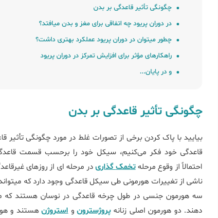
چگونگی تأثیر قاعدگی بر بدن
در دوران پریود چه اتفاقی برای مغز و بدن می‎افتد؟
چطور می‎توان در دوران پریود عملکرد بهتری داشت؟
راهکارﻫﺎی ﻣﺆﺛﺮ ﺑﺮای اﻓﺰاﯾﺶ تمرکز در دوران پریود
و در پایان...
چگونگی تأثیر قاعدگی بر بدن
بیایید با پاک کردن برخی از تصورات غلط در مورد چگونگی تأثیر ق
احتمالاً از وقوع مرحله
تخمک‎ گذاری
در مرحله ای از ر
دهند. دو هورمون اصلی زنانه
پروژسترون
و
استروژن
هستند و هور