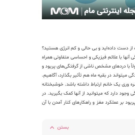
آیا تا به حال متوجه شده‌‎اید که به طور اتفاقی انگیزه خود را طی ماه از دست داده‎‌اید و بی حالی و کم انرژی هستید؟
بیش‎تر زنان در دوران نوجوانی خیلی سریع می‎‌آموزند که چرخه قاعدگی آن‎ها با علائم فیزیکی و احساسی متفاوتی همراه
اً با دردهای مشخص ناشی از گرفتگی‌های پریود و
تغییرات خلقی همراه است. اما تعداد کمی از ما به اینکه چرخه قاعدگی می‎تواند در بقیه ماه هم تأثیر بگذارد، آگاهیم.
به نظر می‏رسد تغییرات هورمونی سیکل قاعدگی، با تغییر سطح بهره ‎وری یک خانم ارتباط داشته باشد. خوشبختانه
راه‌‎های زیادی برای داشتن یک بهره وری سالم در طول سیکل قاعدگی وجود دارد که می‎توانید از آن‎ها کمک بگیرید. در
به توضیح بیش‎تری در مورد تاثیر پریود بر عملکرد مغز و راهکار‎های کنار آمدن با آن
بستن