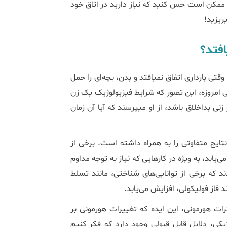
پایان این مرحله با PMS همراه است. ممکن است حس کنید که نیاز دارید در اتاق خود
ریزید!
افلاطون معتقد بود که علائم خلقی قبل پریود به خاطر این است که وقتی بارداری اتفاق نمی‎افتد و بدن، بچه‎‌ای را حمل
دامه یافت. حتی امروزه، این تصور که شرایط فیزیولوژیک یک زن
می‌تواند مغز او را مخدوش کند، جزء اصلی فرهنگ عامه است. اگر زنی بداخلاق باشد، از او می‎پرسند که آیا آن زمان
تایج متفاوتی را به همراه داشته است. برخی از
مطالعات نشان داده‌‎اند که عملکرد شناختی در طول قاعدگی کاهش می‎‌یابد، به ویژه در کارهایی که نیاز به توجه مداوم
د که برخی از توانایی‌های شناختی، مانند تسلط
د فاز فولیکولی، افزایش می‌یابد.
رات هورمونی، این ایده که تغییرات هورمونی بر
یکی، دلایل قابل قبولی وجود دارد که فکر کنیم