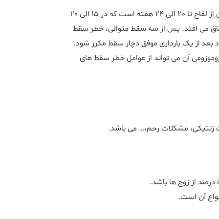
شایع ترین عارضه بارداری، سقط خود به خودی است. معمولا زمان آن از لقاح تا 20 الی 24 هفته است که در 15 الی 20
فاق می افتد. پس از سه سقط متوالی، خطر سقط
. ممکن است فرد بعد از یک بارداری موفق دچار سقط مکرر شود.
موزومی آن می تواند از عوامل خطر سقط های
 ژنتیکی، مشکلات رحم،… می باشد.
نواع آن است.