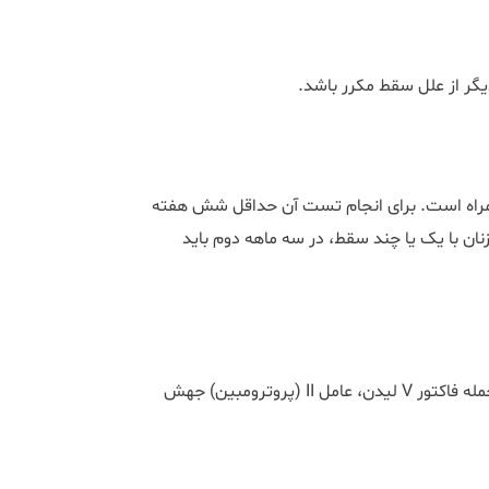
یگر از علل سقط مکرر باشد.
همراه است. برای انجام تست آن حداقل شش هفته
نان با یک یا چند سقط، در سه ماهه دوم باید
زنان با سابقه سقط در سه ماهه دوم باید از نظر ترمبوفیلی ارثی از جمله فاکتور V لیدن، عامل II (پروترومبین) جهش