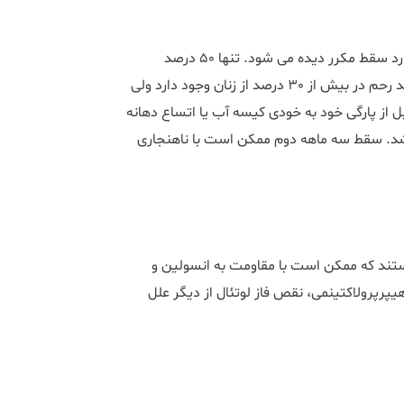
ناهنجاری رحم (کمانی و یا سپتوم دار) در بین 10 الی 25 درصد از موارد سقط مکرر دیده می شود. تنها 50 درصد
بارداری های همراه با ناهنجاری رحم به زایمان ختم می شود. فیبروئید رحم در بیش از 30 درصد از زنان وجود دارد ولی
ز پارگی خود به خودی کیسه آب یا اتساع دهانه
شد. سقط سه ماهه دوم ممکن است با ناهنجاری
د که ممکن است با مقاومت به انسولین و
پرپرولاکتینمی، نقص فاز لوتئال از دیگر علل