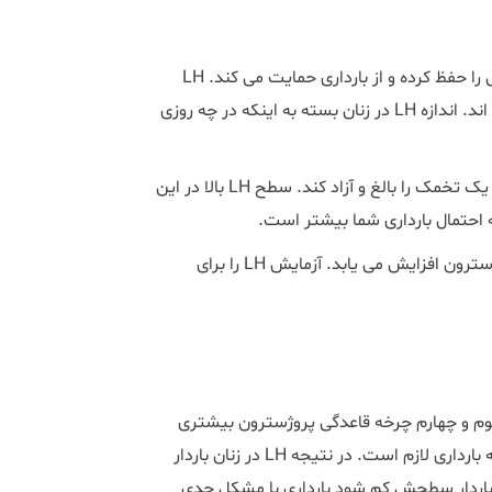
LH در زنان تغییراتی را در تخمدان ها ایجاد می کند که چرخه قاعدگی را حفظ کرده و از بارداری حمایت می کند. LH
باعث ایجاد این تغییرات در افرادی می شود که در بدو تولد زن بوده اند. اندازه LH در زنان بسته به اینکه در چه روزی
افزایش LH باعث می شود تخمدان در هفته دوم هر سیکل قاعدگی یک تخمک را بالغ و آزاد کند. سطح LH بالا در این
 احتمال بارداری شما بیشتر است.
با افزایش سن و یائسگی، سطح LH با کاهش سطح استروژن و پروژسترون افزایش می یابد. آزمایش LH را برای
سوم و چهارم چرخه قاعدگی پروژسترون بیشتری
تولید کند. پروژسترون هورمونی است که برای حمایت از مراحل اولیه بارداری لازم است. در نتیجه LH در زنان باردار
مهمی برای ادامه بارداری دارد و اگر این LH در زنان باردار سطحش کم شود بارداری با مشکل جدی