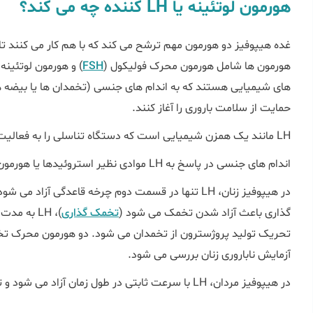
هورمون لوتئینه یا LH کننده چه می کند؟
غده هیپوفیز دو هورمون مهم ترشح می کند که با هم کار می کنند تا 
هورمون ها شامل هورمون محرک فولیکول (
FSH
های شیمیایی هستند که به اندام های جنسی (تخمدان ها یا بیضه ها)
حمایت از سلامت باروری را آغاز کنند.
LH مانند یک همزن شیمیایی است که دستگاه تناسلی را به فعالیت تحریک می کند.
اندام های جنسی در پاسخ به LH موادی نظیر استروئیدها یا هورمون ها (پروژسترون، تستوسترون) تولید می کنند.
در هیپوفیز زنان، LH تنها در قسمت دوم چرخه قاعدگی آ
گذاری باعث آزاد شدن تخمک می شود (
تخمک گذاری
)، LH به 
آزمایش ناباروری زنان بررسی می شود.
در هیپوفیز مردان، LH با سرعت ثابتی در طول زمان آزاد می شود و تستوسترون نیز در سطح ثابتی تولید می شود.