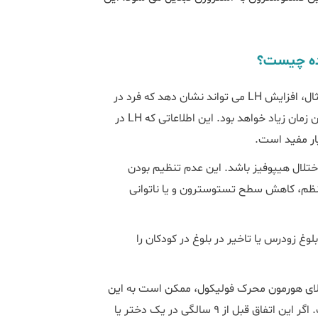
ننده چیست؟
سطوح LH، به خصوص با چرخه قاعدگی در نوسان است. به عنوان مثال، افزایش LH می تواند نشان دهد که فرد در
آستانه تخمک گذاری هست و شانس بارداریش به احتمال زیاد در این زمان زیاد خواهد بود. این اطلاعاتی که LH در
یار مفید است.
تی مانند اختلال هیپوفیز باشد. این عدم تنظیم بودن
نظم، کاهش سطح تستوسترون و یا ناتوانی
ا بلوغ زودرس یا تاخیر در بلوغ در کودکان را
سطوح بالای LH، همراه با سطوح بالای هورمون محرک فولیکول، ممکن است به این
معنی باشد که بلوغ در شرف شروع است یا از قبل شروع شده است. اگر این اتفاق قبل از 9 سالگی در یک دختر یا