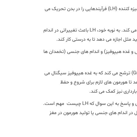
برای پاسخ به این سوال که LH چیست باید بدانم که هورمون لوتئینیزه کننده (LH) فرآیندهایی را در بدن تحریک می
یک ساختار کوچک در مغز به نام غده هیپوفیز هورمون LH را ترشح می کند. به نوبه خود، LH باعث تغییراتی در اندام
 مثل اجازه می دهد تا به درستی کار کند.
 و غده هیپوفیز) و اندام های جنسی (تخمدان ها
هیپوتالاموس هورمونی به نام هورمون آزاد کننده گنادوتروپین (GnRH) ترشح می کند که به غده هیپوفیز سیگنال می
یگنال می دهد تا هورمون های لازم برای شروع و حفظ
درک این شبکه ارتباطی در تشخیص مسائل مربوط به سلامت باروری و پاسخ به این سوال که LH چیست مهم است.
ر اندام های جنسی یا تولید هورمون در مغز