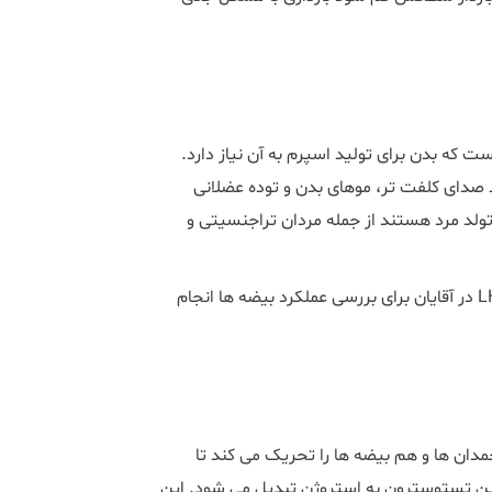
ت که بدن برای تولید اسپرم به آن نیاز دارد.
دای کلفت تر، موهای بدن و توده عضلانی
 در بدو تولد مرد هستند از جمله مردان تراجنسیتی و
سطح هورمون LH پس از بلوغ در بین مردان نسبتاً ثابت می ماند. LH در آقایان برای بررسی عملکرد بیضه ها انجام
LH را در دوران بلوغ در خواست می شود، LH هم تخمدان ها و هم بیضه ها را تحریک می کند تا
ین تستوسترون به استروژن تبدیل می شود. این