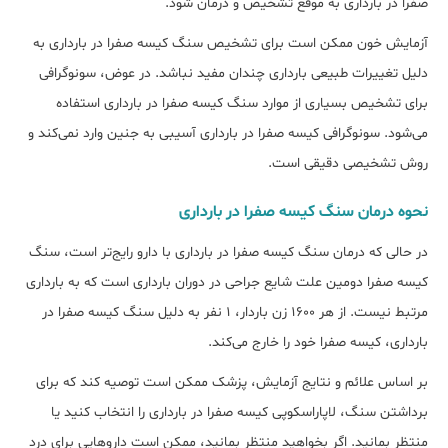
صفرا در بارداری به موقع تشخیص و درمان شود.
آزمایش خون ممکن است برای تشخیص سنگ کیسه صفرا در بارداری به
دلیل تغییرات طبیعی بارداری چندان مفید نباشد. در عوض، سونوگرافی
برای تشخیص بسیاری از موارد سنگ کیسه صفرا در بارداری استفاده
می‌شود. ﺳﻮﻧﻮﮔﺮاﻓﯽ ﮐﯿﺴﻪ ﺻﻔﺮا در ﺑﺎرداری آسیبی به جنین وارد نمی‎‌کند و
روش تشخیصی دقیقی است.
نحوه درمان سنگ کیسه صفرا در بارداری
در حالی که درمان سنگ کیسه صفرا در بارداری با دارو رایج‌‎تر است، سنگ
کیسه صفرا دومین علت شایع جراحی در دوران بارداری است که به بارداری
مرتبط نیست. از هر ۱۶۰۰ زن باردار، ۱ نفر به دلیل سنگ کیسه صفرا در
بارداری، کیسه صفرا خود را خارج می‏‌کند.
بر اساس علائم و نتایج آزمایش، پزشک ممکن است توصیه کند که برای
برداشتن سنگ، ﻻﭘﺎراﺳﮑﻮپی ﮐﯿﺴﻪ ﺻﻔﺮا در ﺑﺎرداری را انتخاب کنید یا
منتظر بمانید. اگر بخواهید منتظر بمانید، ممکن است داروهایی برای درد