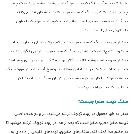
غلیظ شود، به آن سنگ کیسه صفرا گفته می‌شود. مشخص نیست چه
چیزی باعث تشکیل سنگ کیسه صفرا می‎‌شود. پزشکان فکر می‏‌کنند
سنگ کیسه صفرا ممکن است زمانی ایجاد شود که صفرای شما حاوی
کلسترول بیش از حد است.
به نظر می‎‌رسد سنگ کیسه صفرا به دلیل تغییراتی که طی بارداری ایجاد
می‎‌شود، شایع‌تر است. داﺷﺘﻦ ﺳﻨﮓ ﮐﯿﺴﻪ ﺻﻔﺮا در ﺑﺎرداری نگران کننده
به نظر می‎رسد اما خوشبختانه در اکثر موارد مشکلی برای بارداری و سلامت
جنین ایجاد نمی‎‌کند. در ادامه این مقاله به توضیح آنچه باید در مورد سنگ
کیسه صفرا در بارداری، نحوه تشخیص و درمان سنگ کیسه صفرا در
بارداری بدانید، خواهیم پرداخت.
سنگ کیسه صفرا چیست؟
صفرا به طور معمول در روده کوچک ترشح می‏‌شود. در واقع هدف اصلی
کیسه صفرا ذخیره صفرا است که بعد از غذا در روده کوچک ترشح می‎شود تا
به هضم غذا کمک کند. سنگ‎‌های صفراوی توده‌های غلیظی از ماده‌ای به