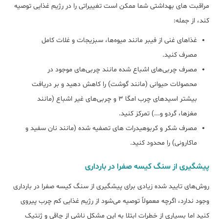
مراقبت های بهداشتی شما ممکن است تغییراتی را در رژیم غذایی توصیه
کند، از جمله:
غذاهای غنی از فیبر مانند میوه‎‌ها، سبزیجات و غلات کامل
مصرف کنید.
مصرف چربی‌‏های اشباع شده مانند چربی‌های موجود در
محصولات حیوانی (مانند گوشت) را کاهش دهید و بر دریافت
بیشتر اسیدهای چرب امگا 3 و چربی‌های غیر اشباع (مانند
مغزها، گردو و...) تمرکز کنید.
مصرف شکر و کربوهیدرات های تصفیه شده (مانند نان سفید و
ماکارونی) را محدود کنید.
پیشگیری از ﺳﻨﮓ ﮐﯿﺴﻪ ﺻﻔﺮا در ﺑﺎرداری
روش‌های تایید شده زیادی برای پیشگیری از سنگ کیسه صفرا در بارداری
وجود ندارد، اگرچه معمولاً توصیه می‌شود از رژیم غذایی کم چرب پیروی
کنید اما بسیاری از خطرات ابتلا به این مشکل ناشی از چاقی و ژنتیک