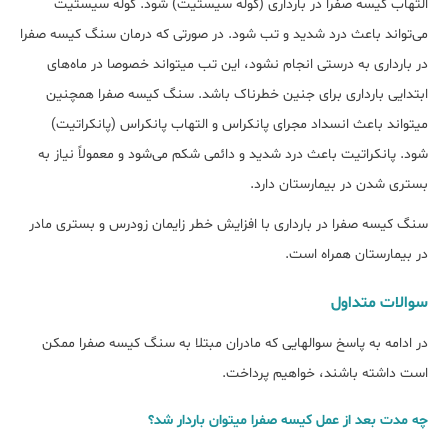
التهاب کیسه صفرا در بارداری (کوله سیستیت) شود. کوله سیستیت
می‌تواند باعث درد شدید و تب شود. در صورتی که درمان سنگ کیسه صفرا
در بارداری به درستی انجام نشود، این تب می‎تواند خصوصا در ماه‎‌های
ابتدایی بارداری برای جنین خطرناک باشد. سنگ کیسه صفرا همچنین
می‎تواند باعث انسداد مجرای پانکراس و التهاب پانکراس (پانکراتیت)
شود. پانکراتیت باعث درد شدید و دائمی شکم می‌شود و معمولاً نیاز به
بستری شدن در بیمارستان دارد.
سنگ کیسه صفرا در بارداری با افزایش خطر زایمان زودرس و بستری مادر
در بیمارستان همراه است.
سوالات متداول
در ادامه به پاسخ سوال‎هایی که مادران مبتلا به سنگ کیسه صفرا ممکن
است داشته باشند، خواهیم پرداخت.
ﭼﻪ ﻣﺪت ﺑﻌﺪ از ﻋﻤﻞ ﮐﯿﺴﻪ ﺻﻔﺮا می‎توان ﺑﺎردار ﺷﺪ؟