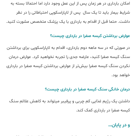
امکان بارداری در هر زمان پس از این عمل وجود دارد اما احتمالا بسته به
شرایط بیمار باید تا یک سال پس از لاپاراسکوپی احتیاطاتی را در نظر
داشت. حتما قبل از اقدام به بارداری با یک پزشک متخصص مشورت کنید.
ﻋﻮارض ﺑﺮداﺷﺘﻦ ﮐﯿﺴﻪ ﺻﻔﺮا در ﺑﺎرداری چیست؟
در صورتی که در سه ماهه دوم بارداری، اقدام به لاپاراسکوپی برای برداشتن
سنگ کیسه صفرا کنید، عارضه جدی را تجربه نخواهید کرد. عوارض درمان
نکردن سنگ کیسه صفرا بیش‌تر از عوارض ﺑﺮداﺷﺘﻦ ﮐﯿﺴﻪ ﺻﻔﺮا در ﺑﺎرداری
خواهد بود.
درﻣﺎن ﺧﺎﻧﮕﯽ ﺳﻨﮓ ﮐﯿﺴﻪ ﺻﻔﺮا در ﺑﺎرداری چیست؟
داشتن یک رژیم غذایی کم چربی و پرفیبر می‎تواند به کاهش علائم سنگ
کیسه صفرا در بارداری کمک کند.
و در پایان…