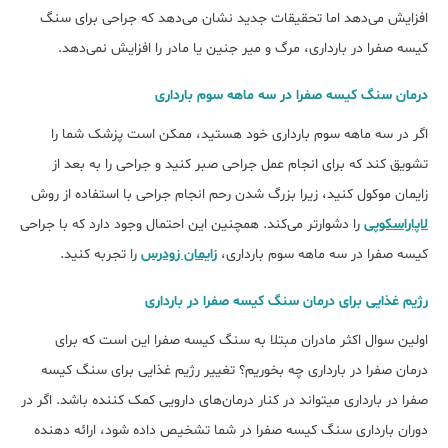
افزایش می‎‌دهد اما تحقیقات جدید نشان می‌‎دهد که جراحی برای سنگ
کیسه صفرا در بارداری، مرگ و میر جنین یا مادر را افزایش نمی‎‌دهد.
درمان سنگ کیسه صفرا در سه ماهه سوم بارداری
اگر در سه ماهه سوم بارداری خود هستید، ممکن است پزشک شما را
تشویق کند که برای انجام عمل جراحی صبر کنید و جراحی را به بعد از
زایمان موکول کنید، زیرا بزرگ شدن رحم انجام جراحی با استفاده از روش
لاپاراسکوپی
را دشوارتر می‌کند. همچنین این احتمال وجود دارد که با جراحی
کیسه صفرا در سه ماهه سوم بارداری،
زایمان زودرس
را تجربه کنید.
رژﯾﻢ ﻏﺬایی ﺑﺮای درمان ﺳﻨﮓ ﮐﯿﺴﻪ ﺻﻔﺮا در ﺑﺎرداری
اولین سوال اکثر مادران مبتلا به سنگ کیسه صفرا این است که ﺑﺮای
درﻣﺎن ﺻﻔﺮا در ﺑﺎرداری ﭼﻪ ﺑﺨﻮرﯾﻢ؟ تغییر رژﯾﻢ ﻏﺬایی ﺑﺮای ﺳﻨﮓ ﮐﯿﺴﻪ
ﺻﻔﺮا در ﺑﺎرداری می‏تواند در کنار درمان‌های دارویی کمک کننده باشد. اگر در
دوران بارداری سنگ کیسه صفرا در شما تشخیص داده شود، ارائه دهنده