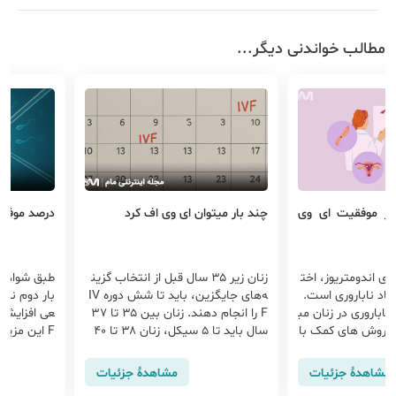
مطالب خواندنی دیگر...
ز بر موفقیت ای وی
چند بار میتوان ای وی اف کرد
درصد موفقیت IVF برای 
ری اندومتریوز، اخت
زنان زیر ۳۵ سال قبل از انتخاب گزین
یجاد ناباروری است.
ه‌های جایگزین، باید تا شش دوره IV
بار دوم نسب
ناباروری در زنان مب
F را انجام دهند. زنان بین ۳۵ تا ۳۷
 از روش های کمک با
سال باید تا ۵ سیکل، زنان ۳۸ تا ۴۰
F این مزیت
وری از قبیل IVF استفاده می شود. تا
سال باید تا چهار سیکل را انجام دهن
شکلاتی که 
 داشتن ای وی اف م
د و زنان بالای ۴۰ سال باید بعد از دو
را برطرف کرد
مشاهدهٔ جزئیات
مشاهدهٔ جزئیات
برانگیز است.
یا سه سیکل ناموفق از روش‌های دیگ