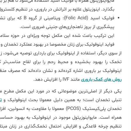
مایواینوزیتول همراه با فولیک اسید استفاده می‌شود تا هم بر 
بگذارد. اینوزیتول علاوه بر اثراتش در باروری، در تنظیم کلستر
فولیک اسید (lic Acid
پیشگیری از بروز ناهنجاری‌های جنینی ضروری است.
این ترکیب باعث شده این مکمل توجه ویژه‌ای در حوزه سلامت 
فواید اینوفولیک برای زنان مخصوصا در بهبود عملکرد تخمدان و
از سوی دیگر، استفاده از اینوفولیک برای بارداری توصیه می‌شود، ز
تخمک را بهبود بخشیده و محیط رحم را برای لقاح مناسب‌تر ک
اینوفولیک بر باروری اشاره کرده‌اند و نشان داده‌اند که مصرف م
روش های کمک باروری
مانند IVF را افزایش دهد.
یکی دیگر از اصلی‌ترین موضوعاتی که در مورد این مکمل مطرح م
تنبلی تخمدان است؛ به همین دلیل معمولا بحث اینوفولیک و
ت
تخمدان پلی‌کیستیک (PCOS) معمولا با مقاومت به
همراه است. مایواینوزیتول موجود در اینوفولیک به بهبود حساسی
تنظیم چرخه قاعدگی و افزایش احتمال تخمک‌گذاری در زنان مبتل