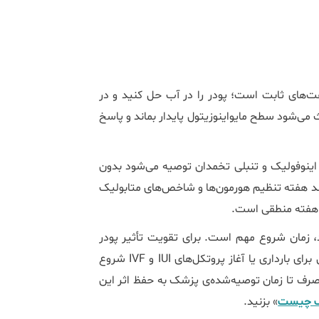
عت‌های ثابت است؛ پودر را در آب حل کنید و در
می‌شود سطح مایواینوزیتول پایدار بماند و پاسخ
ه پودر اینوفولیک و تنبلی تخمدان توصیه می‌شود بدون
 چند هفته تنظیم هورمون‌ها و شاخص‌های متابولیک
ید، زمان شروع مهم است. برای تقویت تأثیر پودر
اینوفولیک بر باروری بهتر است دست‌کم ۲ تا ۳ ماه پیش از تلاش برای بارداری یا آغاز پروتکل‌های IUI و IVF شروع
صرف تا زمان توصیه‌شده‌ی پزشک به حفظ اثر این
ف چیست
» بزنید.