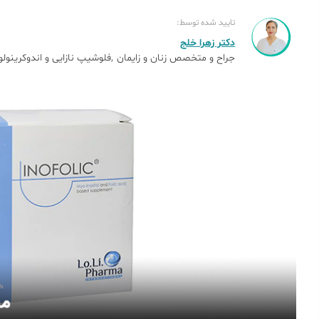
تایید شده توسط:
دکتر زهرا خلج
جراح و متخصص زنان و زایمان
فلوشیپ نازایی و اندوکرینولو