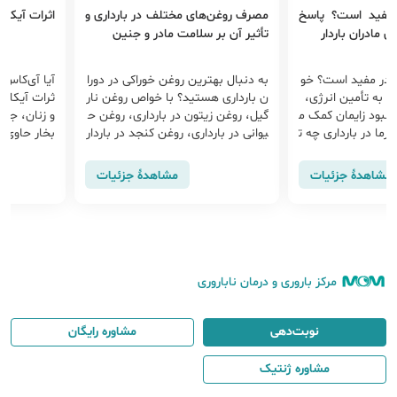
ی مفید است؟ پاسخ
مصرف روغن‌های مختلف در بارداری و
اثرات آیکاس
ی مادران باردار
تأثیر آن بر سلامت مادر و جنین
چقدر مفید است؟ خو
به دنبال بهترین روغن خوراکی در دورا
آیا آی‌کاس 
ری به تأمین انرژی،
ن بارداری هستید؟ با خواص روغن نار
ثرات آیکاس 
بود زایمان کمک م
گیل، روغن زیتون در بارداری، روغن ح
و زنان، جن
رما در بارداری چه ت
یوانی در بارداری، روغن کنجد در باردار
بخار حاوی ن
رد؟ در این مطلب فو
ی و حتی مصرف دنبه در بارداری آشنا
سپرم و تخم
ری و مقدار امن مصر
شوید و بهترین را انتخاب کنید
ی برای رشد 
مشاهدهٔ جزئیات
مشاهدهٔ جزئیات
مرکز باروری و درمان ناباروری
نوبت‌دهی
مشاوره رایگان
مشاوره ژنتیک