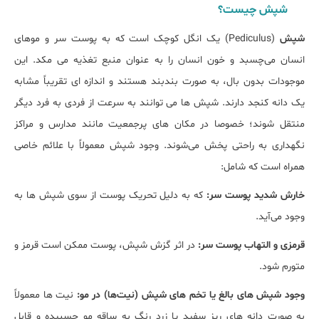
شپش چیست؟
شپش
(Pediculus) یک انگل کوچک است که به پوست سر و موهای
انسان می‌چسبد و خون انسان را به عنوان منبع تغذیه می ‌مکد. این
موجودات بدون بال، به صورت بندبند هستند و اندازه ‌ای تقریباً مشابه
یک دانه کنجد دارند. شپش ‌ها می ‌توانند به سرعت از فردی به فرد دیگر
منتقل شوند؛ خصوصا در مکان ‌های پرجمعیت مانند مدارس و مراکز
نگهداری به راحتی پخش می‌شوند. وجود شپش معمولاً با علائم خاصی
همراه است که شامل:
خارش شدید پوست سر:
که به دلیل تحریک پوست از سوی شپش ‌ها به
وجود می‌آید.
قرمزی و التهاب پوست سر:
در اثر گزش شپش، پوست ممکن است قرمز و
متورم شود.
وجود شپش ‌های بالغ یا تخم‌ های شپش (نیت‌ها) در مو:
نیت ‌ها معمولاً
به صورت دانه‌ های ریز سفید یا زرد رنگ به ساقه مو چسبیده و قابل