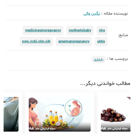
نویسنده مقاله :
نگین والی
medicinesinpregnancy
mothertobaby
nhs
منابع:
pmc.ncbi.nlm.nih
americanpregnancy
uktis
برچسب ها :
بارداری
مطالب خواندنی دیگر...