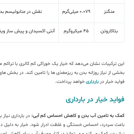
منگنز
0.079 میلی‌گرم
نقش در متابولیسم بدن
بتاکاروتن
45 میکروگرم
آنتی ‌اکسیدان و پیش ‌ساز ویتامین A مناسب برای سلامت 
این ترکیبات نشان می‌دهد که خیار یک خوراکی کم ‌کالری با تراکم م
بخشی از نیاز روزانه بدن به ریزمغذی ‌ها را تامین کند. در بخش ‌های 
فواید خیار در
بارداری
خواهد پرداخت.
فواید خیار در بارداری
کمک به تامین آب بدن و کاهش احساس کم ‌آبی:
در بارداری نیاز 
باعث سردرد، احساس خستگی و غلظت ادرار شود. خیار به دلیل داش
نیاز بدن کمک می‌کند و می‌تواند در کنار مصرف آب، برای کاهش ا