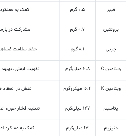
فیبر
0.5 گرم
کمک به عملکرد
پروتئین
0.7 گرم
مشارکت در بازسا
چربی
0.1 گرم
حفظ سلامت غشاهای
ویتامین C
2.8 میلی‌گرم
تقویت ایمنی، بهبود
ویتامین K
16.4 میکروگرم
نقش در انعقاد خ
پتاسیم
147 میلی‌گرم
تنظیم فشار خون، انق
منیزیم
13 میلی‌گرم
کمک به عملکرد اع