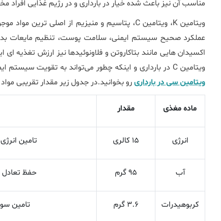
مناسب آن نیز باعث شده خیار در بارداری و در رژیم غذایی افراد مخ
ویتامین K، ویتامین C، پتاسیم و منیزیم از اصلی ‌ترین
عملکرد صحیح سیستم ایمنی، سلامت پوست، تنظیم مایعات بدن 
‌اکسیدان ‌هایی مانند بتاکاروتن‌ و فلاونوئیدها نیز ارزش تغذیه ‌ای
ویتامین C در بارداری و اینکه چطور می‌تواند به تقویت سیستم ایمنی و رشد جنین کمک کند، می‌توانید مقاله کامل
ویتامین سی در بارداری
رو بخوانید.در جدول زیر مقدار تقریبی مواد مغذی موجود در ۱۰۰ 
ماده مغذی
مقدار
انرژی
15 کالری
تامین انرژی 
آب
95 گرم
حفظ تعادل م
کربوهیدرات
3.6 گرم
تامین سوخ